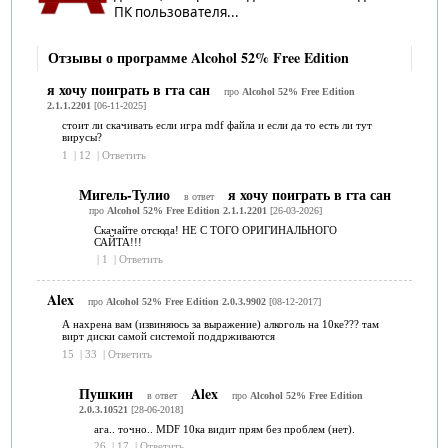
ПК пользователя...
Отзывы о программе Alcohol 52% Free Edition
я хочу поиграть в гта сан
про
Alcohol 52% Free Edition
2.1.1.2201
[06-11-2025]
стоит ли скачивать если игра mdf файла и если да то есть ли тут
вирусы?
1
|
12
|
Ответить
Мигель-Тулио
я хочу поиграть в гта сан
в ответ
про
Alcohol 52% Free Edition 2.1.1.2201
[26-03-2026]
Скачайте отсюда! НЕ С ТОГО ОРИГИНАЛЬНОГО
САЙТА!!!
|
1
|
Ответить
Alex
про
Alcohol 52% Free Edition 2.0.3.9902
[08-12-2017]
А нахрена вам (извиняюсь за выражение) алкоголь на 10ке??? там
вирт диски самой системой поддрживаются
15
|
33
|
Ответить
Пушкин
Alex
в ответ
про
Alcohol 52% Free Edition
2.0.3.10521
[28-06-2018]
ага.. точно.. MDF 10ка видит прям без проблем (нет).
26
|
17
|
Ответить