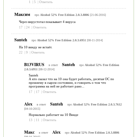
1
|
5
|
Ответить
Максим
про
Alcohol 52% Free Edition 2.0.3.8806
[21-06-2016]
Через вирустотал показывает 4 вируса
17
|
24
|
Ответить
Santeh
про
Alcohol 52% Free Edition 2.0.3.6951
[08-11-2014]
На 10 винду не встаёт.
22
|
9
|
Ответить
B13VIRUS
Santeh
в ответ
про
Alcohol 52% Free Edition
2.0.3.6951
[08-12-2014]
Santeh
А кто сказал что на 10 она будет работать, десятая ОС по
прежнему в сыром состоянии, и говорить о том что
программа на ней не работает рано...
17
|
17
|
Ответить
Alex
Santeh
в ответ
про
Alcohol 52% Free Edition 2.0.3.7612
[04-10-2015]
Нормально работает на 10 Винде
13
|
11
|
Ответить
Макс
Alex
в ответ
про
Alcohol 52% Free Edition 2.0.3.8806
[09-04-2016]