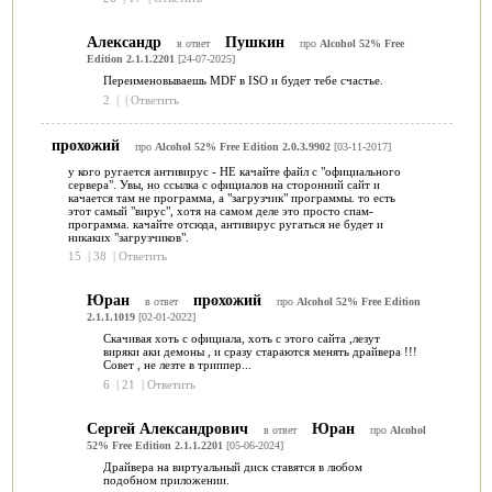
Александр
Пушкин
в ответ
про
Alcohol 52% Free
Edition 2.1.1.2201
[24-07-2025]
Переименовываешь MDF в ISO и будет тебе счастье.
2
|
|
Ответить
прохожий
про
Alcohol 52% Free Edition 2.0.3.9902
[03-11-2017]
у кого ругается антивирус - НЕ качайте файл с "официального
сервера". Увы, но ссылка с официалов на сторонний сайт и
качается там не программа, а "загрузчик" программы. то есть
этот самый "вирус", хотя на самом деле это просто спам-
программа. качайте отсюда, антивирус ругаться не будет и
никаких "загрузчиков".
15
|
38
|
Ответить
Юран
прохожий
в ответ
про
Alcohol 52% Free Edition
2.1.1.1019
[02-01-2022]
Скачивая хоть с официала, хоть с этого сайта ,лезут
виряки аки демоны , и сразу стараются менять драйвера !!!
Совет , не лезте в триппер...
6
|
21
|
Ответить
Сергей Александрович
Юран
в ответ
про
Alcohol
52% Free Edition 2.1.1.2201
[05-06-2024]
Драйвера на виртуальный диск ставятся в любом
подобном приложении.