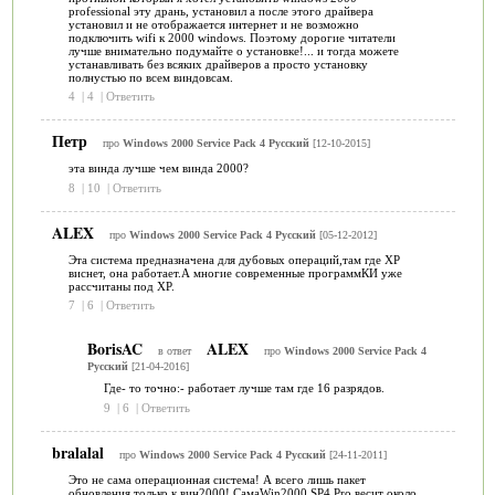
professional эту дрань, установил а после этого драйвера
установил и не отображается интернет и не возможно
подключить wifi к 2000 windows. Поэтому дорогие читатели
лучше внимательно подумайте о установке!... и тогда можете
устанавливать без всяких драйверов а просто установку
полнустью по всем виндовсам.
4
|
4
|
Ответить
Петр
про
Windows 2000 Service Pack 4 Русский
[12-10-2015]
эта винда лучше чем винда 2000?
8
|
10
|
Ответить
ALEX
про
Windows 2000 Service Pack 4 Русский
[05-12-2012]
Эта система предназначена для дубовых операций,там где XP
виснет, она работает.А многие современные программКИ уже
рассчитаны под XP.
7
|
6
|
Ответить
BorisAC
ALEX
в ответ
про
Windows 2000 Service Pack 4
Русский
[21-04-2016]
Где- то точно:- работает лучше там где 16 разрядов.
9
|
6
|
Ответить
bralalal
про
Windows 2000 Service Pack 4 Русский
[24-11-2011]
Это не сама операционная система! А всего лишь пакет
обновления только к вин2000! СамаWin2000 SP4 Pro весит около