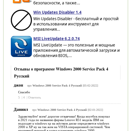
безопасности, а также...
Win Updates Disabler 1.4
Win Updates Disabler - бесплатный и простой
в использовании инструмент для
управления...
MSI LiveUpdate 6.2.0.74
MSI LiveUpdate — это полезные и мощные
приложения для автоматической загрузки и
обновления BIOS,...
Отзывы о программе Windows 2000 Service Pack 4
Русский
джон
про
Windows 2000 Service Pack 4 Русский
[05-02-2022]
Спасибо
5
|
4
|
Ответить
Даниил
про
Windows 2000 Service Pack 4 Русский
[02-01-2022]
Здравствуйте! всем! дорогие отзывчики! Когда ноутбук покупал
в 2021 года по названию фирмы Lenove R51 модель IBM он
подходят к windows xp на жёстком диске определяется windows
2000 и XP ну на так жем на VISTA операционной системой. Чем
противной который я хотел установить windows 2000