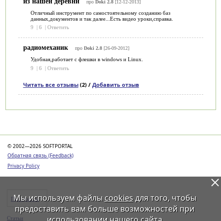
из нашей деревни
про
Doki 2.8
[12-12-2013]
Отличный инструмент по самостоятельному созданию баз
данных,документов и так далее...Есть видео уроки,справка.
9
|
6
|
Ответить
радиомеханик
про
Doki 2.8
[26-09-2012]
Удобная,работает с флешки в windows и Linux.
9
|
6
|
Ответить
Читать все отзывы
(2) /
Добавить отзыв
Категории
© 2002—2026 SOFTPORTAL
Обратная связь (Feedback)
Privacy Policy
Мы используем файлы
cookies
для того, чтобы
Программы
предоставить вам больше возможностей при
использовании нашего сайта
Статьи