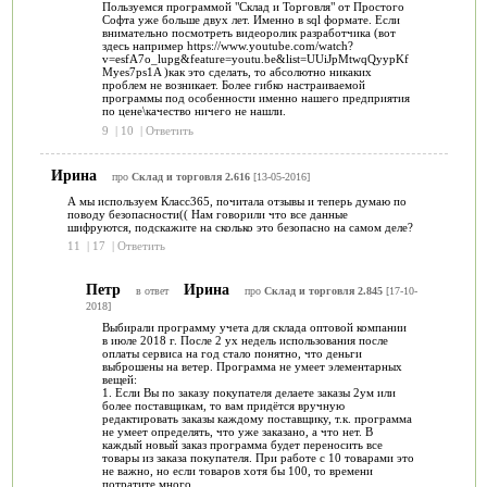
Пользуемся программой "Склад и Торговля" от Простого
Софта уже больше двух лет. Именно в sql формате. Если
внимательно посмотреть видеоролик разработчика (вот
здесь например https://www.youtube.com/watch?
v=esfA7o_lupg&feature=youtu.be&list=UUiJpMtwqQyypKf
Myes7ps1A )как это сделать, то абсолютно никаких
проблем не возникает. Более гибко настраиваемой
программы под особенности именно нашего предприятия
по цене\качество ничего не нашли.
9
|
10
|
Ответить
Ирина
про
Склад и торговля 2.616
[13-05-2016]
А мы используем Класс365, почитала отзывы и теперь думаю по
поводу безопасности(( Нам говорили что все данные
шифруются, подскажите на сколько это безопасно на самом деле?
11
|
17
|
Ответить
Петр
Ирина
в ответ
про
Склад и торговля 2.845
[17-10-
2018]
Выбирали программу учета для склада оптовой компании
в июле 2018 г. После 2 ух недель использования после
оплаты сервиса на год стало понятно, что деньги
выброшены на ветер. Программа не умеет элементарных
вещей:
1. Если Вы по заказу покупателя делаете заказы 2ум или
более поставщикам, то вам придётся вручную
редактировать заказы каждому поставщику, т.к. программа
не умеет определять, что уже заказано, а что нет. В
каждый новый заказ программа будет переносить все
товары из заказа покупателя. При работе с 10 товарами это
не важно, но если товаров хотя бы 100, то времени
потратите много.