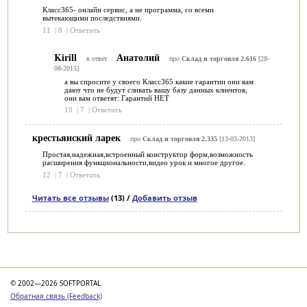
Класс365- онлайн сервис, а не программа, со всеми
вытекающими последствиями.
11
|
8
|
Ответить
Kirill
Анатолий
в ответ
про
Склад и торговля 2.616
[28-
08-2015]
а вы спросите у своего Класс365 какие гарантии они вам
дают что не будут сливать вашу базу данных клиентов,
они вам ответят: Гарантий НЕТ
10
|
7
|
Ответить
крестьянский ларек
про
Склад и торговля 2.335
[13-03-2013]
Простая,надежная,встроенный конструктор форм,возможность
расширения функциональности,видео урок и многое другое.
12
|
7
|
Ответить
Читать все отзывы
(13) /
Добавить отзыв
Категории
© 2002—2026 SOFTPORTAL
Обратная связь (Feedback)