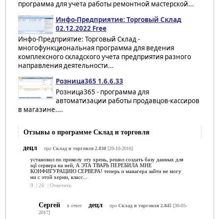
программа для учета работы ремонтной мастерской...
Инфо-Предприятие: Торговый Склад
02.12.2022 Free
Инфо-Предприятие: Торговый Склад -
многофункциональная программа для ведения
комплексного складского учета предприятия разного
направления деятельности...
Розница365 1.6.6.33
Розница365 - программа для
автоматизации работы продавцов-кассиров
в магазине....
Отзывы о программе Склад и торговля
децл
про
Склад и торговля 2.830
[29-10-2016]
установил по приколу эту хрень, решил создать базу данных для
sql сервера на ней, А ЭТА ТВАРЬ ПЕРЕБИЛА МНЕ
КОНФИГУРАЦИЮ СЕРВЕРА! теперь и манагера зайти не могу
ни с этой херни, класс...
9
|
26
|
Ответить
Сергей
децл
в ответ
про
Склад и торговля 2.845
[30-05-
2017]