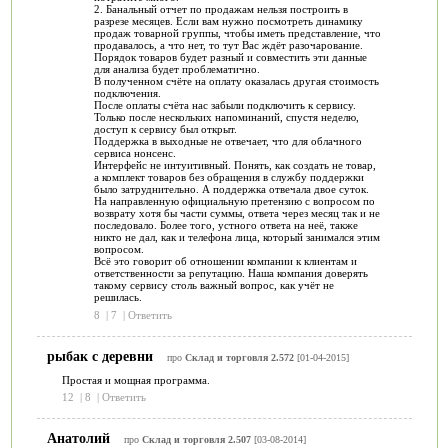
2. Банальный отчет по продажам нельзя построить в
разрезе месяцев. Если вам нужно посмотреть динамику
продаж товарной группы, чтобы иметь представление, что
продавалось, а что нет, то тут Вас ждёт разочарование.
Порядок товаров будет разный и совместить эти данные
для анализа будет проблематично.
В полученном счёте на оплату оказалась другая стоимость
подключения.
После оплаты счёта нас забыли подключить к сервису.
Только после нескольких напоминаний, спустя неделю,
доступ к сервису был открыт.
Поддержка в выходные не отвечает, что для облачного
сервиса нонсенс.
Интерфейс не интуитивный. Понять, как создать не товар,
а комплект товаров без обращения в службу поддержки
было затруднительно. А поддержка отвечала двое суток.
На направленную официальную претензию с вопросом по
возврату хотя бы части суммы, ответа через месяц так и не
последовало. Более того, устного ответа на неё, также
никто не дал, как и телефона лица, который занимался этим
вопросом.
Всё это говорит об отношении компании к клиентам и
ответственности за репутацию. Наша компания доверять
такому сервису столь важный вопрос, как учёт не
решилась.
8
|
7
|
Ответить
рыбак с деревни
про
Склад и торговля 2.572
[01-04-2015]
Простая и мощная программа.
12
|
8
|
Ответить
Анатолий
про
Склад и торговля 2.507
[03-08-2014]