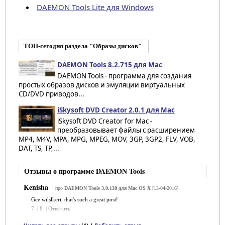
DAEMON Tools Lite для Windows
ТОП-сегодня раздела "Образы дисков"
DAEMON Tools 8.2.715 для Mac
DAEMON Tools - программа для создания
простых образов дисков и эмуляции виртуальных
CD/DVD приводов...
iSkysoft DVD Creator 2.0.1 для Mac
iSkysoft DVD Creator for Mac -
преобразовывает файлы с расширением
MP4, M4V, MPA, MPG, MPEG, MOV, 3GP, 3GP2, FLV, VOB,
DAT, TS, TP,...
Отзывы о программе DAEMON Tools
Kenisha
про
DAEMON Tools 3.0.138 для Mac OS X
[13-04-2016]
Gee wilslkeri, that's such a great post!
7
|
8
|
Ответить