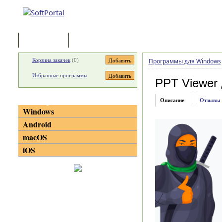
Программы
Статьи
Корзина закачек
(
0
)
Программы для Windows
Избранные программы
PPT Viewer
Категории
Описание
Отзывы
Windows
Android
macOS
iOS