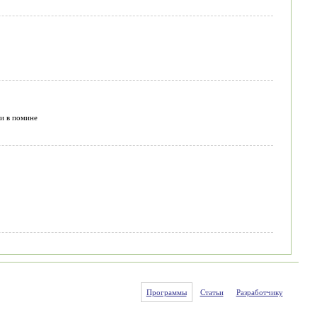
 и в помине
Программы
Статьи
Разработчику