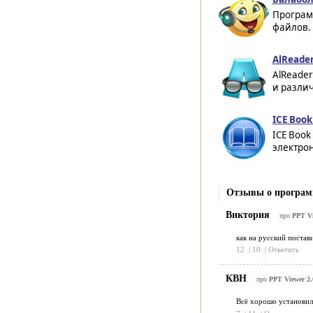
Програм
файлов. 
AlReader
AlReader
и различ
ICE Book
ICE Book
электрон
Отзывы о програм
Виктория
про
PPT Vi
как на русский постав
12
|
10
|
Ответить
КВН
про
PPT Viewer 2.
Всё хорошо установило