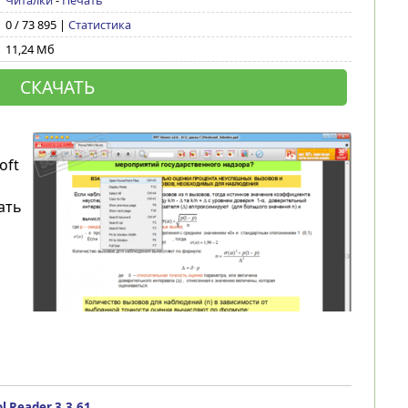
Читалки
-
Печать
0 / 73 895 |
Статистика
11,24 Мб
СКАЧАТЬ
oft
ать
l Reader 3.3.61