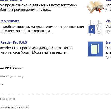
ма предназначена для чтения вслух текстовых
Coo
Для воспроизведения звуков...
кни
 2.5.110502
Vis
 - удобная программа для чтения электронных книг
Vis
ных текстов в полноэкранном...
про
 Reader Pro 9.6.5
Ice
 Reader Pro - программа для удобного чтения
Ice
ных текстов (книг). Может читать тексты...
эле
дл
ме PPT Viewer
ewer 2.0
[02-04-2020]
ить
0
[08-02-2019]
сь дома,без реклам,сей