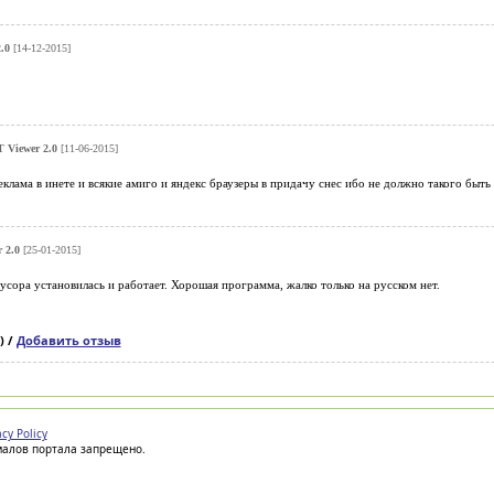
.0
[14-12-2015]
 Viewer 2.0
[11-06-2015]
клама в инете и всякие амиго и яндекс браузеры в придачу снес ибо не должно такого быть
 2.0
[25-01-2015]
мусора установилась и работает. Хорошая программа, жалко только на русском нет.
) /
Добавить отзыв
acy Policy
иалов портала запрещено.