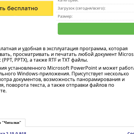
Категории:
Загрузок (сегодня/всего):
Размер:
платная и удобная в эксплуатация программа, которая
вать, просматривать и печатать любой документ Micros
 (PPT, PPTX), а также RTF и TXT файлы.
чия установленного Microsoft PowerPoint и может работ
ольного Windows-приложения. Присутствует несколько
мотра документов, возможность панорамирования и
, поворота текста, а также отправки файлов по
те.
а "Читалки"
а 2.15.0.918
Coo