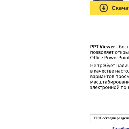
PPT Viewer
- бес
позволяет откры
Office PowerPoint
Не требует нали
в качестве наст
вариантов прос
масштабирования
электронной поч
ТОП-сегодня раздел
Балаболк