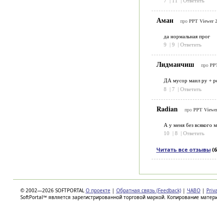
7
|
11
|
Ответить
Аман
про
PPT Viewer 2
да нормальная прог
9
|
9
|
Ответить
Лидманчиш
про
PPT
ДА мусор маил ру + ре
8
|
7
|
Ответить
Radian
про
PPT Viewer
А у меня без всякого 
10
|
8
|
Ответить
Читать все отзывы
(6
© 2002—2026 SOFTPORTAL
О проекте
|
Обратная связь (Feedback)
|
ЧАВО
|
Priv
SoftPortal™ является зарегистрированной торговой маркой. Копирование матер