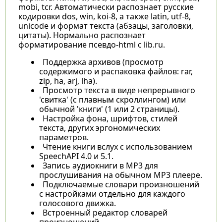
mobi, tcr. Автоматически распознает русские
кодировки dos, win, koi-8, а также latin, utf-8,
unicode и формат текста (абзацы, заголовки,
цитаты). Нормально распознает
форматирование псевдо-html с lib.ru.
Поддержка архивов (просмотр
содержимого и распаковка файлов: rar,
zip, ha, arj, lha).
Просмотр текста в виде непрерывного
'свитка' (с плавным скроллингом) или
обычной 'книги' (1 или 2 страницы).
Настройка фона, шрифтов, стилей
текста, других эргономических
параметров.
Чтение книги вслух с использованием
SpeechAPI 4.0 и 5.1.
Запись аудиокниги в MP3 для
прослушивания на обычном MP3 плеере.
Подключаемые словари произношений
с настройками отдельно для каждого
голосового движка.
Встроенный редактор словарей
произношений.