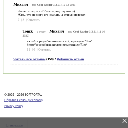
Михаил
про
Cool Reader 3.3.61
[12-12-2021]
Честно говоря, cr2 был гораздо лучше :-)
Жаль, что не могу его скачать, а старый потерял
7
|
8
|
Ответить
TomZ
Михаил
в ответ
про
Cool Reader 3.3.61
[11-10-
2022]
на сайте разработчика есть cr2, в разделе "files"
https://sourceforge.net/projects/crengine/files/
11
|
6
|
Ответить
Читать все отзывы
(158) /
Добавить отзыв
Категории
© 2002—2026 SOFTPORTAL
Обратная связь (Feedback)
Privacy Policy
Программы