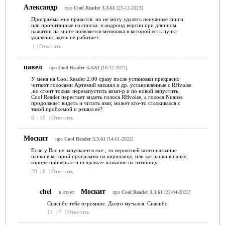
Александр
про
Cool Reader 3.3.61
[25-12-2023]
Программа мне нравится. но не могу удалять ненужные книги
или прочитанные из списка. в андроид версии при длинном
нажатии на книге появляется менюшка в которой есть пункт
удаления. здесь не работает.
|
|
Ответить
павел
про
Cool Reader 3.3.61
[16-12-2022]
У меня на Cool Reader 2.00 сразу после установки прекрасно
читают голосами Артемий михаил и др. установленные с RHvoise
,но стоит только перезапустить комп-р и по новой запустить,
Cool Reader перестает видеть голоса RHvoise, а голоса Nuanse
продолжает видеть и читать ими; может кто-то сталкивался с
такой проблемой и решил её?
8
|
10
|
Ответить
Москит
про
Cool Reader 3.3.61
[14-01-2022]
Если у Вас не запускается exe., то вероятней всего название
папки в которой программа на кириллице, или же папки в папке,
короче проверьте и исправьте название на латиницу
20
|
6
|
Ответить
chel
Москит
в ответ
про
Cool Reader 3.3.61
[22-04-2022]
Спасибо тебе огромное. Долго мучался. Спасибо
11
|
7
|
Ответить