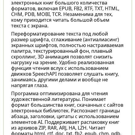
электронных книг большого количества
форматов, включая EPUB, FB2, RTF, TXT, HTML,
CHM, PDB, MOBI, TCR. Незаменима для тех,
кому приходится читать большой объем
текста с экрана.
Переформатирование текста под любой
размер шрифта, сглаживание (антиалиасинг)
экранных шрифтов, полностью настраиваемая
палитра, текстурированный фон, плавный
скроллинг, 3D анимация позволят снизить
нагрузку на зрение. Удобно реализованная
функция чтения вслух с использованием
движков SpeechAPI позволяет слушать книгу,
занимаясь другими делами и вообще не
напрягая глаза.
Программа оптимизирована для чтения
художественной литературы. Понимает
формат большинства книг, скачанных с сайтов
электронных библиотек. Распознает границы
абзаца, заголовки, цитаты с использованием
элементов AI. Поддерживает распаковку книг
из архивов ZIP, RAR, ARJ, HA, LZH. Читает
форматы html, rtf, doc, txt, fb2, epub, chm, pdb,