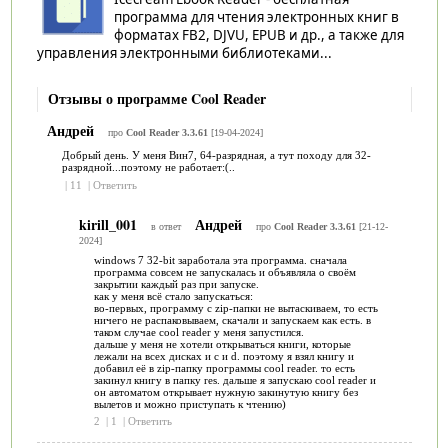
программа для чтения электронных книг в
форматах FB2, DJVU, EPUB и др., а также для
управления электронными библиотеками...
Отзывы о программе Cool Reader
Андрей
про
Cool Reader 3.3.61
[19-04-2024]
Добрый день. У меня Вин7, 64-разрядная, а тут походу для 32-
разрядной...поэтому не работает:(..
|
11
|
Ответить
kirill_001
Андрей
в ответ
про
Cool Reader 3.3.61
[21-12-
2024]
windows 7 32-bit заработала эта программа. сначала
программа совсем не запускалась и объявляла о своём
закрытии каждый раз при запуске.
как у меня всё стало запускаться:
во-первых, программу с zip-папки не вытаскиваем, то есть
ничего не распаковываем, скачали и запускаем как есть. в
таком случае cool reader у меня запустился.
дальше у меня не хотели открываться книги, которые
лежали на всех дисках и c и d. поэтому я взял книгу и
добавил её в zip-папку программы cool reader. то есть
закинул книгу в папку res. дальше я запускаю cool reader и
он автоматом открывает нужную закинутую книгу без
вылетов и можно приступать к чтению)
2
|
1
|
Ответить