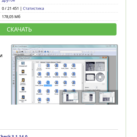
другое
0 / 21 451 |
Статистика
178,05 Мб
СКАЧАТЬ
и
heck 3.1.14.0