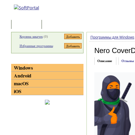
Программы
Статьи
Корзина закачек
(
0
)
Программы для Windows
Избранные программы
Nero CoverD
Категории
Описание
Отзывы
Windows
Android
macOS
iOS