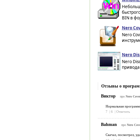
Небольш
быстрог
BIN в фо
Nero Cov
Nero Co
инструме
Nero Dis
Nero Dis
привода 
Отзывы о программ
Виктор
про
Nero Cover
Нормальная программка
7
|
6
|
Ответить
Bahman
про
Nero Cove
Скачал, посмотрел, уда