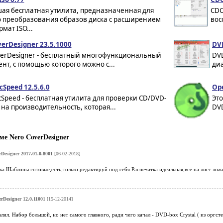
ая бесплатная утилита, предназначенная для
CDC
о преобразования образов диска с расширением
вос
рмат ISO...
erDesigner 23.5.1000
DVD
verDesigner - бесплатный многофункциональный
DV
нт, с помощью которого можно с...
ди
cSpeed 12.5.6.0
Ope
cSpeed - бесплатная утилита для проверки CD/DVD-
Эт
на производительность, которая...
DVD
е Nero CoverDesigner
Designer 2017.01.0.8001
[06-02-2018]
.Шаблоны готовые,есть,только редактируй под себя.Распечатка идеальная,всё на лист лож
rDesigner 12.0.11001
[15-12-2014]
лил. Набор большой, но нет самого главного, ради чего качал - DVD-box Crystal ( из оргсте