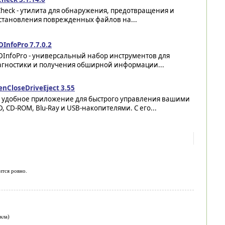
heck - утилита для обнаружения, предотвращения и
становления поврежденных файлов на...
InfoPro 7.7.0.2
DInfoPro - универсальный набор инструментов для
агностики и получения обширной информации...
nCloseDriveEject 3.55
о удобное приложение для быстрого управления вашими
, CD-ROM, Blu-Ray и USB-накопителями. С его...
ится ровно.
кла)