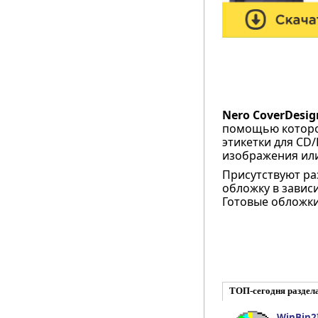
Nero CoverDesig
помощью которог
этикетки для CD/
изображения или
Присутствуют р
обложку в завис
Готовые обложки
ТОП-сегодня раздел
WinBin2I