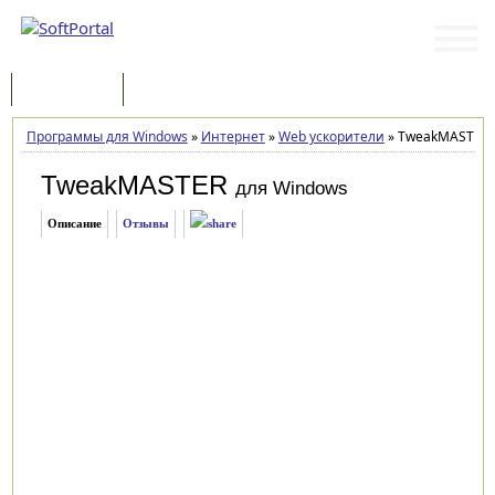
Программы
Статьи
Программы для Windows
»
Интернет
»
Web ускорители
»
TweakMASTER P
TweakMASTER
для Windows
Описание
Отзывы