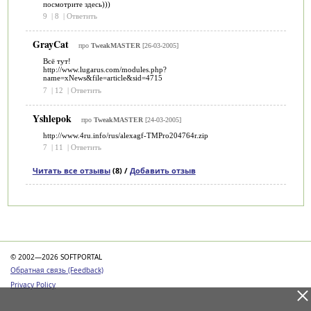
посмотрите здесь)))
9
|
8
|
Ответить
GrayCat
про
TweakMASTER
[26-03-2005]
Всё тут!
http://www.lugarus.com/modules.php?
name=xNews&file=article&sid=4715
7
|
12
|
Ответить
Yshlepok
про
TweakMASTER
[24-03-2005]
http://www.4ru.info/rus/alexagf-TMPro204764r.zip
7
|
11
|
Ответить
Читать все отзывы
(8) /
Добавить отзыв
Категории
© 2002—2026 SOFTPORTAL
Обратная связь (Feedback)
Privacy Policy