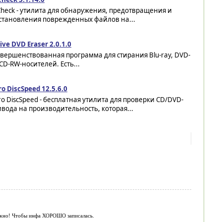
heck - утилита для обнаружения, предотвращения и
становления поврежденных файлов на...
ive DVD Eraser 2.0.1.0
вершенствованная программа для стирания Blu-ray, DVD-
D-RW-носителей. Есть...
o DiscSpeed 12.5.6.0
o DiscSpeed - бесплатная утилита для проверки CD/DVD-
вода на производительность, которая...
ажно! Чтобы инфа ХОРОШО записалась.