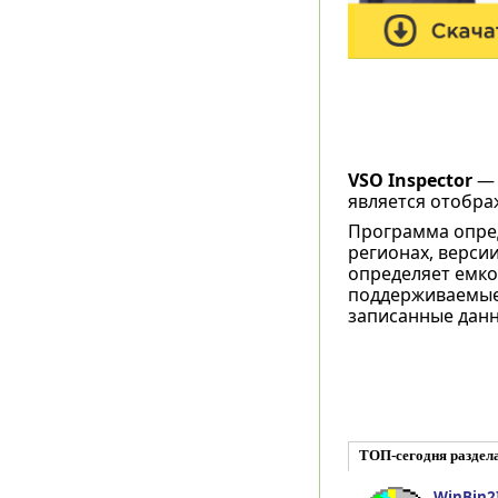
VSO Inspector
— 
является отобр
Программа опре
регионах, верси
определяет емко
поддерживаемые 
записанные данн
ТОП-сегодня раздел
WinBin2I