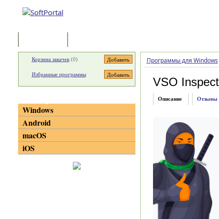
Программы
Статьи
Корзина закачек
(
0
)
Программы для Windows
Избранные программы
VSO Inspect
Категории
Описание
Отзывы
Windows
Android
macOS
iOS