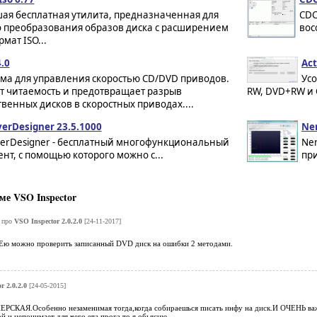
ая бесплатная утилита, предназначенная для
CDC
о преобразования образов диска с расширением
вос
рмат ISO...
.0
Act
ма для управления скоростью CD/DVD приводов.
Усо
т читаемость и предотвращает разрыв
RW, DVD+RW и C
венных дисков в скоростных приводах....
erDesigner 23.5.1000
Ner
verDesigner - бесплатный многофункциональный
Ner
нт, с помощью которого можно с...
при
е VSO Inspector
про
VSO Inspector 2.0.2.0
[24-11-2017]
Ею можно проверить записанный DVD диск на ошибки 2 методами.
r 2.0.2.0
[24-05-2015]
ЕРСКАЯ.Особенно незаменимая тогда,когда собираешься писать инфу на диск.И ОЧЕНЬ в
ой,и непонимает для чего ета прога,то я обьясню.