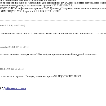
ет проверить на ошибки Чистый,или уже записанный DVD Диск на битые сектора,либо ошиб
то часто пишет диски,то ета програма просто НЕЗАМЕНИМАЯ.
ЛЮТНО ВСЮ информацыю про ваш DVD Дисковод.Например какие дски он читает,и какие не
РЕКОМЕНДУЮ VSO Inspector 2.0.2.0 К УСТАНОВКЕ.
tor 2.0.2.0
[14-07-2014]
та прога кроме всего прочего показывает какая версия прошивки стоит на приводе , что сред
spector 2.1.0.6
[24-03-2011]
на если виндовс невидит диски? Кто нибудь проверял на такой предмет? отзовитесь..
or 2.1.0.6
[28-01-2011]
сё и так есть в сервисах Виндов, зачем это прога??? ПОДОЗИТРЕЛЬНО!
) /
Добавить отзыв