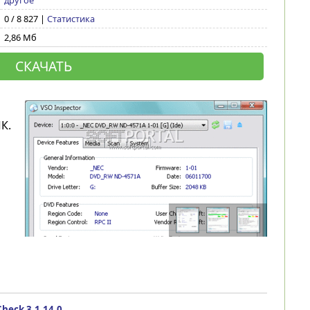
другое
0 / 8 827 |
Статистика
2,86 Мб
СКАЧАТЬ
К.
heck 3.1.14.0