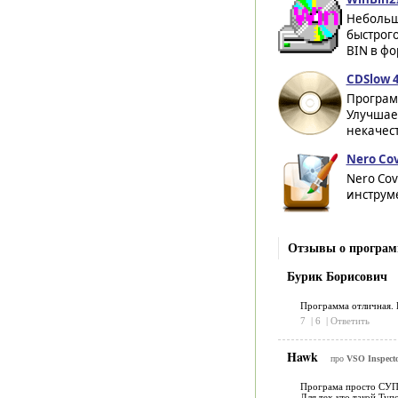
Небольш
быстрог
BIN в фо
CDSlow 4
Програм
Улучшае
некачест
Nero Cov
Nero Co
инструме
Отзывы о программ
Бурик Борисович
Программа отличная. 
7
|
6
|
Ответить
Hawk
про
VSO Inspecto
Програма просто СУП
Для тех кто такой Туп