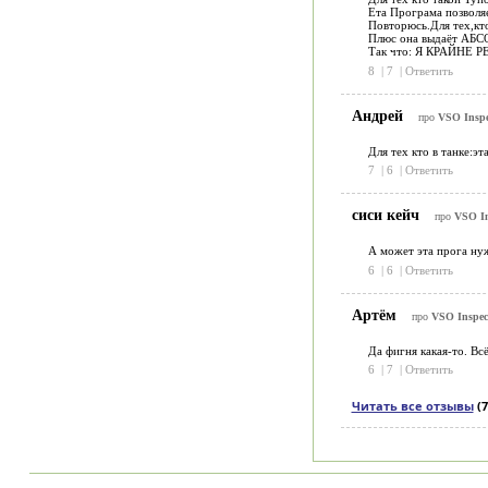
Ета Програма позволя
Повторюсь.Для тех,к
Плюс она выдаёт АБСО
Так что: Я КРАЙНЕ 
8
|
7
|
Ответить
Андрей
про
VSO Inspec
Для тех кто в танке:э
7
|
6
|
Ответить
сиси кейч
про
VSO In
А может эта прога нуж
6
|
6
|
Ответить
Артём
про
VSO Inspect
Да фигня какая-то. В
6
|
7
|
Ответить
Читать все отзывы
(7