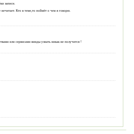
ки записи.
читает. Кто в теме,то поймёт о чем я говорю.
ствами или сервисами винды узнать никак не получится !