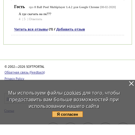
Гость
про
8 Ball Pool Multiplayer 1.4.2 для Google Chrome
[08-02-2020]
А где скачать на пк???
4
|
5
|
Ответить
Читать все отзывы
(1) /
Добавить отзыв
Категории
© 2002—2026 SOFTPORTAL
Обратная связь (Feedback)
Privacy Policy
Мы используем файлы
cookies
для того, чтобы
предоставить вам больше возможностей при
Программы
использовании нашего сайта
Статьи