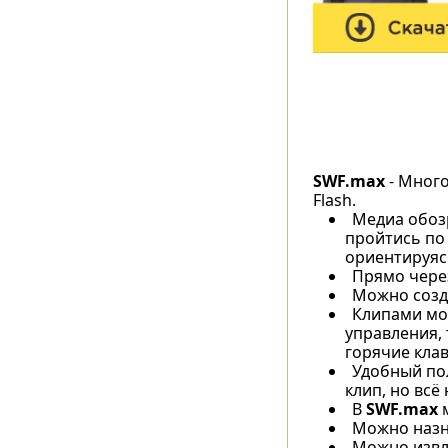
SWF.max
- Мног
Flash.
Медиа обозр
пройтись по 
ориентируясь
Прямо чере
Можно созда
Клипами мо
управления,
горячие кла
Удобный по
клип, но всё
В
SWF.max
м
Можно назна
Можно извле