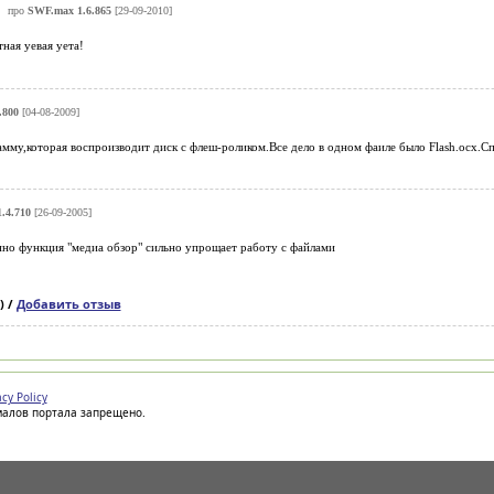
про
SWF.max 1.6.865
[29-09-2010]
тная уевая уета!
.800
[04-08-2009]
мму,которая воспроизводит диск с флеш-роликом.Все дело в одном фаиле было Flash.ocx.С
.4.710
[26-09-2005]
нно функция "медиа обзор" сильно упрощает работу с файлами
) /
Добавить отзыв
acy Policy
иалов портала запрещено.