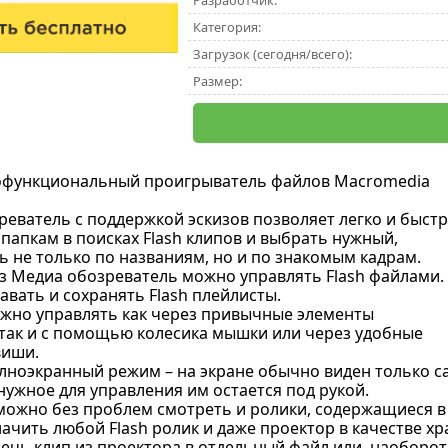
Разработчик:
Категория:
Загрузок (сегодня/всего):
Размер:
офункциональный проигрыватель файлов Macromedia
еватель с поддержкой эскизов позволяет легко и быст
папкам в поисках Flash клипов и выбрать нужный,
 не только по названиям, но и по знакомым кадрам.
з Медиа обозреватель можно управлять Flash файлами.
вать и сохранять Flash плейлисты.
жно управлять как через привычные элементы
 так и с помощью колесика мышки или через удобные
виши.
лноэкранный режим – на экране обычно виден только с
 нужное для управления им остается под рукой.
ожно без проблем смотреть и ролики, содержащиеся в
чить любой Flash ролик и даже проектор в качестве хр
чь клип из проектора в отдельный файл или, наоборот,