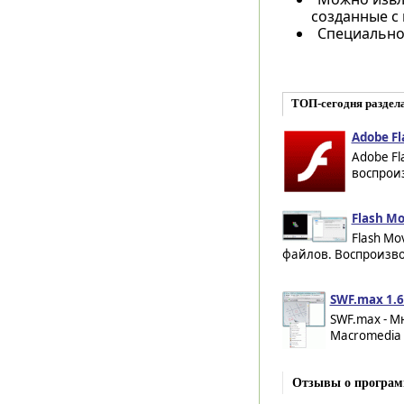
созданные с
Специально 
ТОП-сегодня раздела
Adobe Fl
Adobe Fl
воспроиз
Flash Mo
Flash Mo
файлов. Воспроизвод
SWF.max 1.6
SWF.max - 
Macromedia F
Отзывы о програ