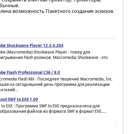
обычные.
влена возможность Пакетного создания эскизов.
be Shockwave Player 12.3.4.204
be (Macromedia) Shockwave Player - плеер для
игрывания Flash роликов. Macromedia Shockwave - это
be Flash Professional CS6 / 8.0
romedia Flash MX - Последнее творение Macromedia, Inc.
чшая на сегодняшний день программа для реализации
нтазий...
soid SWF to EXE 1.09
 to EXE - Программа SWF to EXE предназначена для
образования файлов из формата SWF в формат EXE....