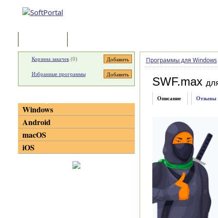
Программы
Статьи
Корзина закачек
(
0
)
Программы для Windows
Избранные программы
SWF.max
дл
Категории
Описание
Отзывы
Windows
Android
macOS
iOS