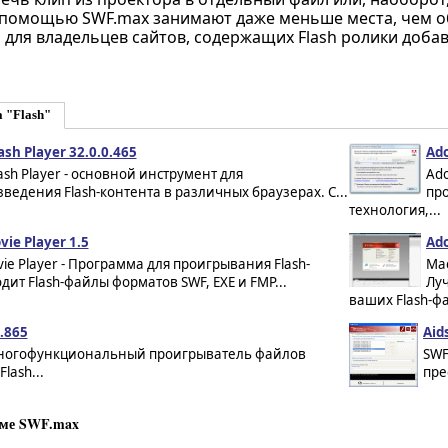
 помощью SWF.max занимают даже меньше места, чем 
для владельцев сайтов, содержащих Flash ролики доба
 "Flash"
ash Player 32.0.0.465
Ado
ash Player - основной инструмент для
Ado
ведения Flash-контента в различных браузерах. С...
про
технология,...
vie Player 1.5
Ado
vie Player - Программа для проигрывания Flash-
Mac
ит Flash-файлы форматов SWF, EXE и FMP...
Лу
ваших Flash-фа
.865
Aid
Многофункциональный проигрыватель файлов
SWF
lash...
пре
мме SWF.max