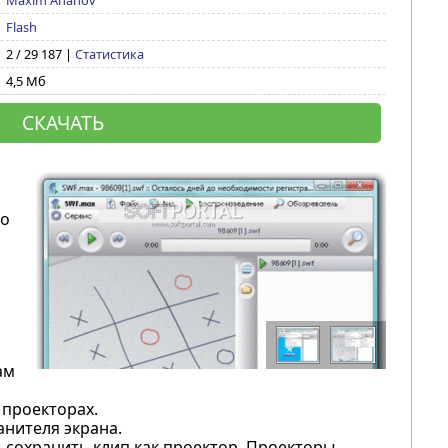
Maxim Ananov
Flash
2 / 29 187 |
Статистика
4,5 Мб
СКАЧАТЬ
ро
ам
 проекторах.
анителя экрана.
 сохранить клип как проектор. Проекторы,