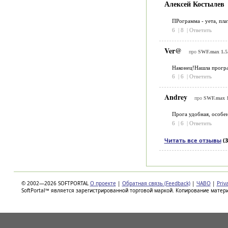
Алексей Костылев
ПРограмма - уета, пла
6
|
8
|
Ответить
Ver@
про
SWF.max 1.5
Наконец!Нашла програ
6
|
6
|
Ответить
Andrey
про
SWF.max 1
Прога удобная, особе
6
|
6
|
Ответить
Читать все отзывы
(3
© 2002—2026 SOFTPORTAL
О проекте
|
Обратная связь (Feedback)
|
ЧАВО
|
Priv
SoftPortal™ является зарегистрированной торговой маркой. Копирование матер