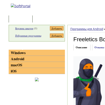
Программы
Статьи
Корзина закачек
(
0
)
Программы для Android
Избранные программы
Freeletics B
Категории
Описание
Отзывы
Windows
Android
macOS
iOS