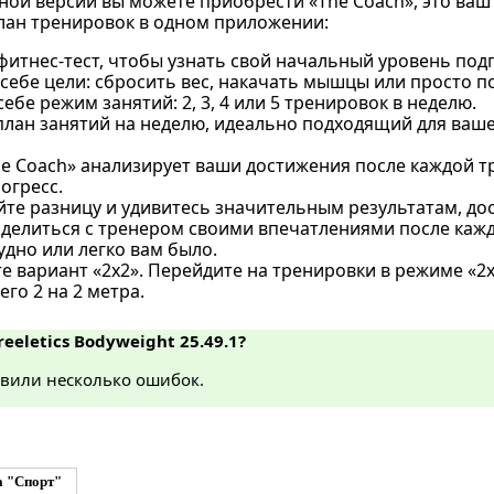
ой версии вы можете приобрести «The Coach», это ваш
ан тренировок в одном приложении:
итнес-тест, чтобы узнать свой начальный уровень подг
 себе цели: сбросить вес, накачать мышцы или просто 
ебе режим занятий: 2, 3, 4 или 5 тренировок в неделю.
план занятий на неделю, идеально подходящий для ваше
he Coach» анализирует ваши достижения после каждой т
огресс.
те разницу и удивитесь значительным результатам, дос
делиться с тренером своими впечатлениями после каж
удно или легко вам было.
 вариант «2x2». Перейдите на тренировки в режиме «2x
го 2 на 2 метра.
reeletics Bodyweight 25.49.1?
вили несколько ошибок.
а "Спорт"