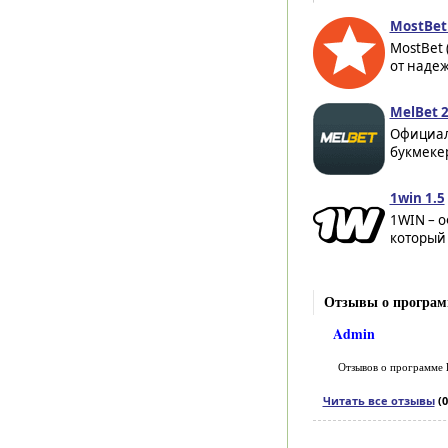
MostBet
MostBet
от надеж
MelBet 2
Официал
букмекер
1win 1.5
1WIN – 
который 
Отзывы о программе
Admin
Отзывов о программе
Читать все отзывы
(0