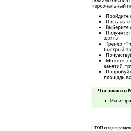
Помимо бесплатн
персональный пл
Пройдите ф
Поставьте
Выберите с
Получите 
жизни.
Тренер «T
быстрый пр
Почувствуй
Можете по
занятий, тр
Попробуйте
площадь все
Что нового в F
Мы испра
ТОП-сегодня раздел