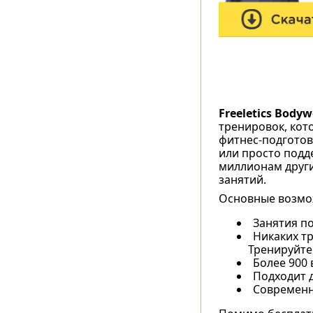
Freeletics Bodyw
тренировок, кот
фитнес-подготов
или просто подд
миллионам други
занятий.
Основные возмо
Занятия по
Никаких тр
Тренируйтес
Более 900
Подходит д
Современн