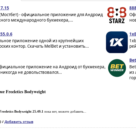
 7.15
888
 (Мостбет) - официальное приложение для Андроид
Оф
ного международного букмекера,...
нов
55.0.6
1xB
ьное приложение одной из крупнейших
1x
ских контор. Скачать MelBet и установить...
рей
Bet
официальное приложение на Андроид от букмекера,
Be
никогда не довольствовался...
из 
гор
 Freeletics Bodyweight
Freeletics Bodyweight 25.49.1
пока нет, можете добавить...
) /
Добавить отзыв