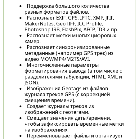
Поддержка большого количества
разных форматов файлов.
Распознает EXIF, GPS, IPTC, XMP, JFIF,
MakerNotes, GeoTIFF, ICC Profile,
Photoshop IRB, FlashPix, AFCP, ID3 и пр.
Распознает метки многих цифровых
камер.
Распознает синхронизированные
метаданные (например GPS трек) из
видео MOV/MP4/M2TS/AVI.
Многочисленные параметры
форматирования вывода (в том числе с
разделителями табуляции, HTML, XML и
JSON).
Изображения Geotags из файлов
журнала треков GPS (с коррекцией
смещения времени).
Создает журналы треков из
изображений с геотегами.
Смещает значения даты/времени,
чтобы зафиксировать временные метки
на изображениях.
Переименовывает файлы и организует