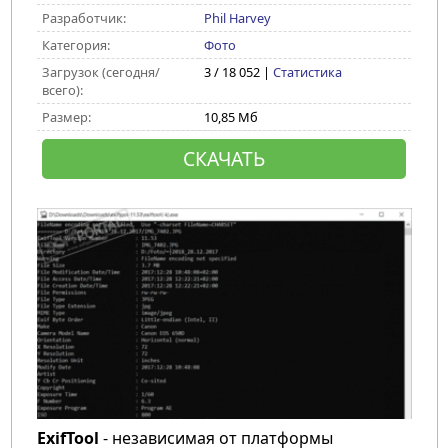
Разработчик:
Phil Harvey
Категория:
Фото
Загрузок (сегодня/
3 / 18 052 |
Статистика
всего):
Размер:
10,85 Мб
СКАЧАТЬ
ExifTool
- независимая от платформы