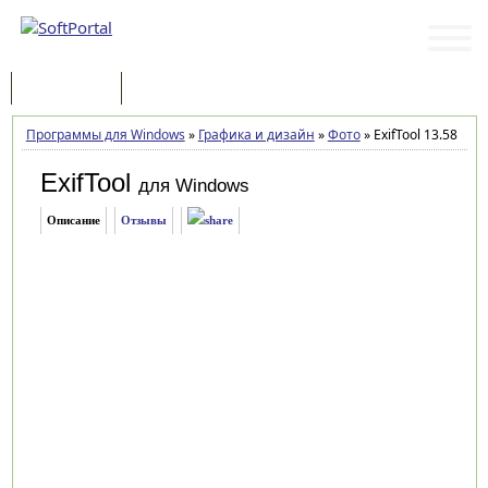
Программы
Статьи
Программы для Windows
»
Графика и дизайн
»
Фото
»
ExifTool 13.58
ExifTool
для Windows
Описание
Отзывы