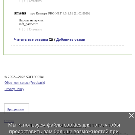
4
|
5
|
Ответить
amena
про
Конверт PRO NET 4.3.1.31
[21-02-2020]
Пароль на архив:
soft_password
4
|
5
|
Ответить
Читать все отзывы
(2) /
Добавить отзыв
Категории
© 2002—2026 SOFTPORTAL
Обратная связь (Feedback)
Privacy Policy
Программы
Статьи
Мы используем файлы
cookies
для того, чтобы
предоставить вам больше возможностей при