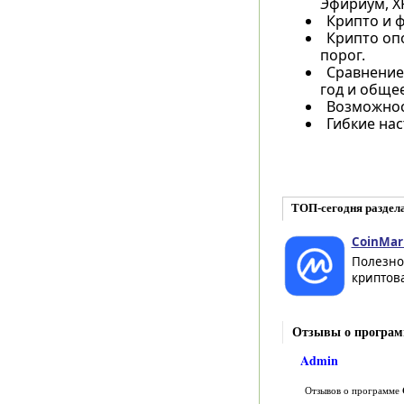
Эфириум, XRP
Крипто и 
Крипто оп
порог.
Сравнение 
год и обще
Возможнос
Гибкие нас
ТОП-сегодня раздел
CoinMar
Полезно
криптова
Отзывы о програм
Admin
Отзывов о программе