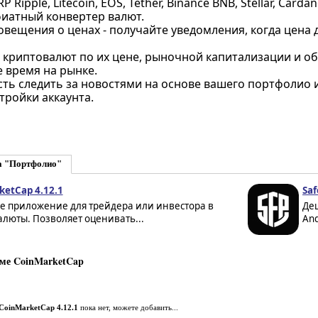
 Ripple, Litecoin, EOS, Tether, Binance BNB, Stellar, Card
фиатный конвертер валют.
овещения о ценах - получайте уведомления, когда цена
криптовалют по их цене, рыночной капитализации и объему
е время на рынке.
ть следить за новостями на основе вашего портфолио 
тройки аккаунта.
а "Портфолио"
ketCap 4.12.1
Saf
е приложение для трейдера или инвестора в
Де
люты. Позволяет оценивать...
And
ме CoinMarketCap
CoinMarketCap 4.12.1
пока нет, можете добавить...