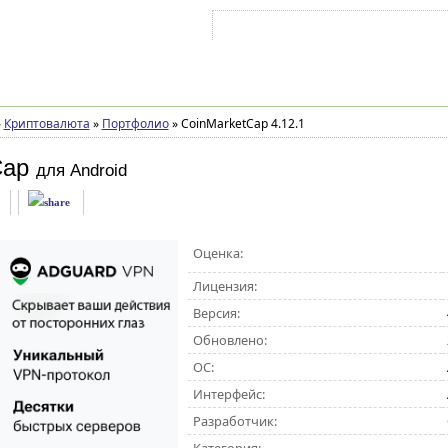
Войти на аккаунт
Зарегистрироваться
»
Криптовалюта
»
Портфолио
»
CoinMarketCap 4.12.1
Cap
для Android
Оценка:
Лицензия:
Версия:
Обновлено:
ОС:
Интерфейс:
Разработчик: