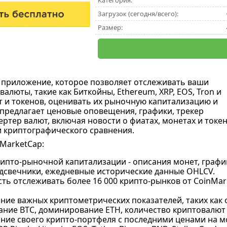
Категория:
Загрузок (сегодня/всего):
Размер:
 приложение, которое позволяет отслеживать ваши
люты, такие как Биткойны, Ethereum, XRP, EOS, Tron и
т и токенов, оценивать их рыночную капитализацию и
е предлагает ценовые оповещения, графики, трекер
ртер валют, включая новости о фиатах, монетах и токен
 криптографического сравнения.
MarketCap:
рипто-рыночной капитализации -
описания монет, график
дсвечники, ежедневные исторические данные OHLCV.
ть отслеживать более 16 000 крипто-рынков от CoinMar
ние важных криптометрических показателей, таких как
ние BTC, доминирование ETH, количество криптовалют 
ие своего крипто-портфеля с последними ценами на мон