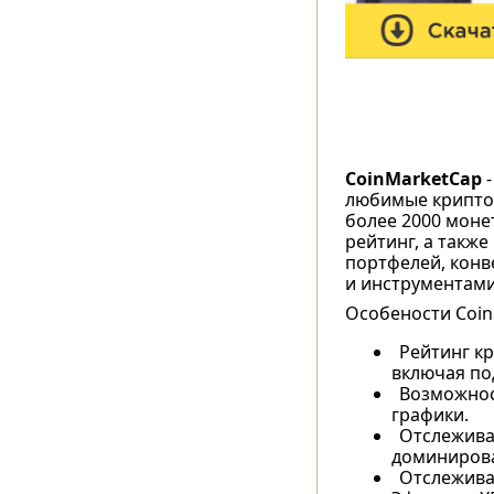
CoinMarketCap
-
любимые криптова
более 2000 моне
рейтинг, а такж
портфелей, конве
и инструментами
Особености Coin
Рейтинг к
включая по
Возможнос
графики.
Отслежива
доминирова
Отслеживан