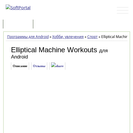
Программы
Статьи
Программы для Android
»
Хобби, увлечения
»
Спорт
»
Elliptical Machine 
Elliptical Machine Workouts
для
Android
Описание
Отзывы