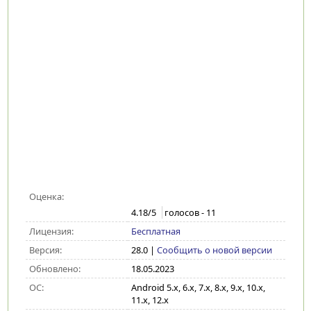
Оценка:
4.18
/5
голосов -
11
Лицензия:
Бесплатная
Версия:
28.0
|
Сообщить о новой версии
Обновлено:
18.05.2023
ОС:
Android 5.x, 6.x, 7.x, 8.x, 9.x, 10.x,
11.x, 12.x