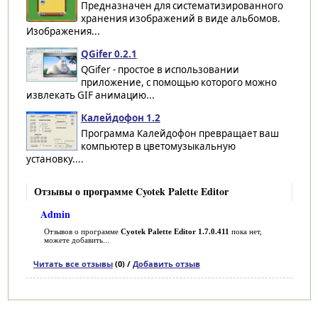
Предназначен для систематизированного
хранения изображений в виде альбомов.
Изображения...
QGifer 0.2.1
QGifer - простое в использовании
приложение, с помощью которого можно
извлекать GIF анимацию...
Калейдофон 1.2
Программа Калейдофон превращает ваш
компьютер в цветомузыкальную
установку....
Отзывы о программе Cyotek Palette Editor
Admin
Отзывов о программе
Cyotek Palette Editor 1.7.0.411
пока нет,
можете добавить...
Читать все отзывы
(0) /
Добавить отзыв