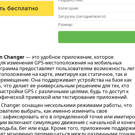
Разработчик:
Категория:
Загрузок (сегодня/всего):
Размер:
on Changer
— это удобное приложение, которое
для изменения GPS-местоположения на мобильных
ограмма предоставляет пользователям возможность лег
оположение на карте, имитируя как статичное, так и
ремещение. Она поддерживает устройства на базе как
OS, что делает ее универсальным решением для тех, кто
настройки GPS с различными целями, будь то доступ к
рафической привязкой или тестирование приложений.
on Changer оснащен несколькими режимами работы, что
ователю выбрать, как именно изменить свое
 зафиксировать его в определенной точке или имитир
ии включают симуляцию движения с начальной и конеч
ходьба, бег или езда. Кроме того, приложение поддержи
ет мгновенно перемещаться между различными точками