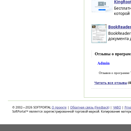
KingRoot
Бесплат
которой 
BookReader
BookReader 
документа 
Отзывы о программ
Admin
Отзывов о программе
Читать все отзывы
(0
© 2002—2026 SOFTPORTAL
О проекте
|
Обратная связь (Feedback)
|
ЧАВО
|
Priv
SoftPortal™ является зарегистрированной торговой маркой. Копирование матер