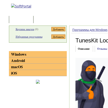
Программы
Статьи
Корзина закачек
(
0
)
Программы для Windows
Избранные программы
TunesKit Lo
Категории
Описание
Отзывы
Windows
Android
macOS
iOS