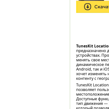
TunesKit Locati
предназначено 
устройствах. Пр
менять свое мест
динамическое пе
Android, так и i
хочет изменять 
контенту с геог
TunesKit Locati
позволяет польз
местоположение:
Доступные функц
тип движения — 
который позволя