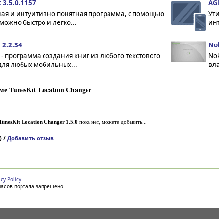
 3.5.0.1157
AGB
ная и интуитивно понятная программа, с помощью
Ути
можно быстро и легко...
инт
 2.2.34
Nok
- программа создания книг из любого текстового
Nok
для любых мобильных...
вла
е TunesKit Location Changer
TunesKit Location Changer 1.5.0
пока нет, можете добавить...
) /
Добавить отзыв
acy Policy
иалов портала запрещено.