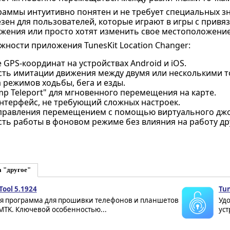
аммы интуитивно понятен и не требует специальных зна
зен для пользователей, которые играют в игры с привя
жения или просто хотят изменить свое местоположение 
ности приложения TunesKit Location Changer:
GPS-координат на устройствах Android и iOS.
ть имитации движения между двумя или несколькими т
 режимов ходьбы, бега и езды.
p Teleport" для мгновенного перемещения на карте.
нтерфейс, не требующий сложных настроек.
правления перемещением с помощью виртуального джо
ть работы в фоновом режиме без влияния на работу др
а "другое"
Tool 5.1924
Tun
я программа для прошивки телефонов и планшетов
Уд
MTK. Ключевой особенностью...
уст