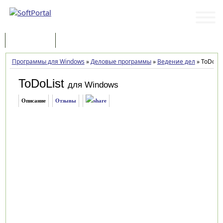
Программы
Статьи
Программы для Windows
»
Деловые программы
»
Ведение дел
»
ToDoList
ToDoList
для Windows
Описание
Отзывы