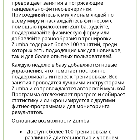
превращает занятия в потрясающие
танцевально-фитнес-вечеринки.
Присоединяйтесь к миллионам людей по
всему миру и наслаждайтесь фитнесом с
помощью приложения Zumba, худейте,
поддерживайте физическую форму или
добавляйте разнообразия в тренировки.
Zumba содержит более 100 занятий, среди
которых есть подходящие как для новичков,
так и для более опытных пользователей.
Каждую неделю в базу добавляются новые
упражнения, что помогает постоянно
поддерживать интерес к тренировкам. Все
занятия проводятся лучшими инструкторами
Zumba и сопровождаются авторской музыкой.
Программа отслеживает прогресс и собирает
статистику и синхронизируется с другими
фитнес-программами для мониторинга
результатов.
Основные возможности Zumba:
Доступ к более 100 тренировкам с
различной длительностью и уровнем