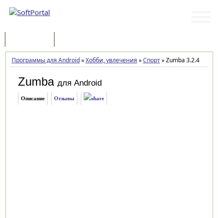
Программы
Статьи
Программы для Android
»
Хобби, увлечения
»
Спорт
»
Zumba 3.2.4
Zumba
для Android
Описание
Отзывы