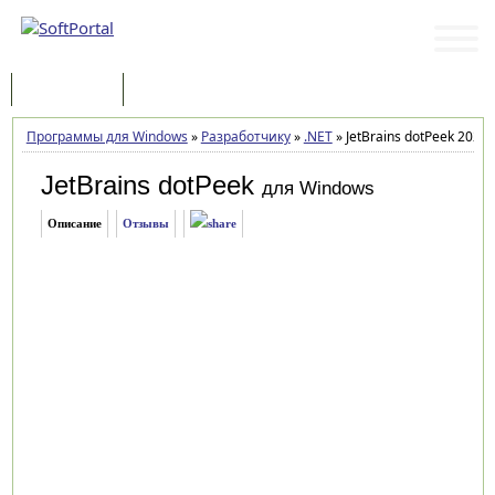
Программы
Статьи
Программы для Windows
»
Разработчику
»
.NET
»
JetBrains dotPeek 2025.
JetBrains dotPeek
для Windows
Описание
Отзывы