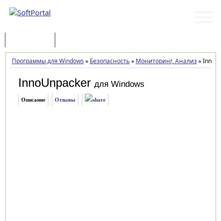
Программы
Статьи
Программы для Windows
»
Безопасность
»
Мониторинг, Анализ
»
InnoUn
InnoUnpacker
для Windows
Описание
Отзывы