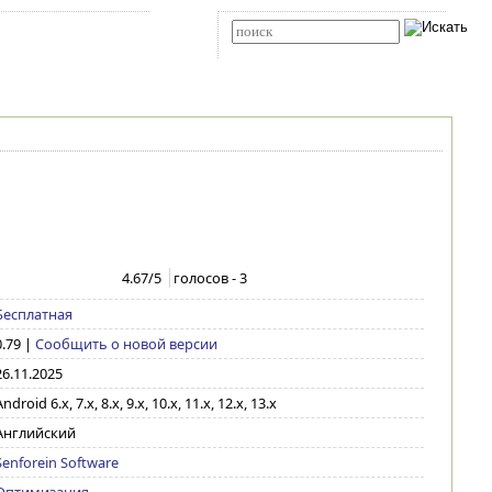
Карта сайта
RSS
Расширенный поиск
4.67
/5
голосов -
3
Бесплатная
0.79
|
Сообщить о новой версии
26.11.2025
ndroid 6.x, 7.x, 8.x, 9.x, 10.x, 11.x, 12.x, 13.x
Английский
Senforein Software