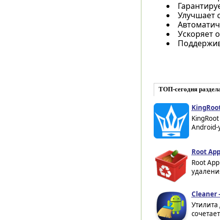
Гарантиру
Улучшает 
Автоматич
Ускоряет о
Поддержив
ТОП-сегодня раздел
KingRoot
KingRoot
Android-
Root App
Root App
удалени
Cleaner 
Утилита 
сочетает