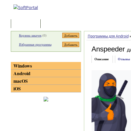
Программы
Статьи
Корзина закачек
(
0
)
Программы для Android
Избранные программы
Anspeeder
д
Категории
Описание
Отзывы
Windows
Android
macOS
iOS