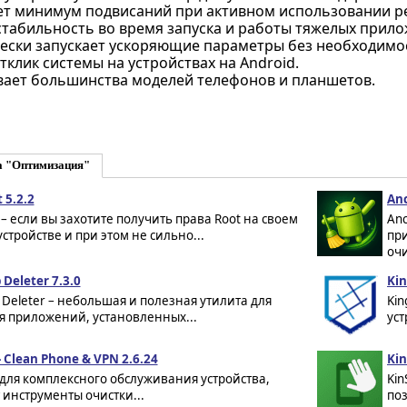
ет минимум подвисаний при активном использовании ре
стабильность во время запуска и работы тяжелых прило
ески запускает ускоряющие параметры без необходимос
тклик системы на устройствах на Android.
ает большинства моделей телефонов и планшетов.
а "Оптимизация"
 5.2.2
Anc
 – если вы захотите получить права Root на своем
Anc
устройстве и при этом не сильно...
пр
очи
 Deleter 7.3.0
Kin
 Deleter – небольшая и полезная утилита для
Kin
я приложений, установленных...
уст
- Clean Phone & VPN 2.6.24
Kin
для комплексного обслуживания устройства,
Kin
 инструменты очистки...
поз