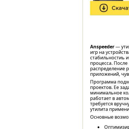
Anspeeder
— ути
игр на устройст
стабильностиь и
процесса. После
распределение р
приложений, чув
Программа подхо
проектов. Ее за
минимальное кол
работает в авто
требуется вручн
утилита примени
Основные возмо
Оптимизир