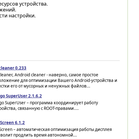
сурсов устройства.
жений.
ти настройки.
leaner 0.233
leaner, Android cleaner - наверно, самое простое
иложение для оптимизации Вашего Android-устройства и
стки его от мусорных и ненужных файлов...
go SuperUser 2.1.6.2
go SuperUser – программа координирует работу
ройства, связанную с ROOT-правами....
Screen 6.1.2
Screen – автоматическая оптимизация работы дисплея
волит продлить время автономной...