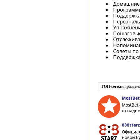
Домашние 
Программы 
Поддержка
Персональ
Упражнени
Пошаговые
Отслежива
Напоминан
Советы по
Поддержка
ТОП-сегодня раздел
MostBet
MostBet
от надеж
888starz
Официал
новой бу