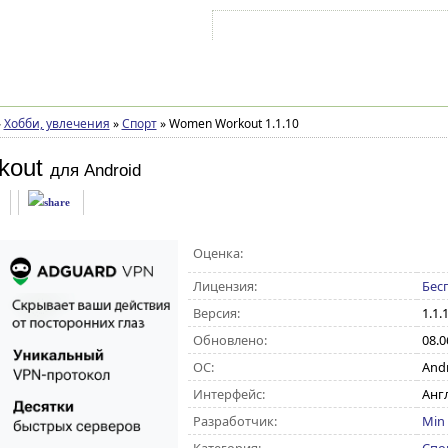
Войти на аккаунт
Зарегистрироваться
»
Хобби, увлечения
»
Спорт
»
Women Workout 1.1.10
kout
для Android
Оценка:
Лицензия:
Бес
Версия:
1.1.
Обновлено:
08.0
ОС:
Andro
Интерфейс:
Анг
Разработчик:
Min 