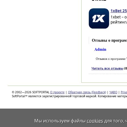
1xBet 25
1xbet –
рейтинга
Отзывы о програм
Admin
Отзывов о программе
Читать все отзывы
(0
© 2002—2026 SOFTPORTAL
О проекте
|
Обратная связь (Feedback)
|
ЧАВО
|
Priv
SoftPortal™ является зарегистрированной торговой маркой. Копирование матер
Мы используем файлы
cookies
для того,