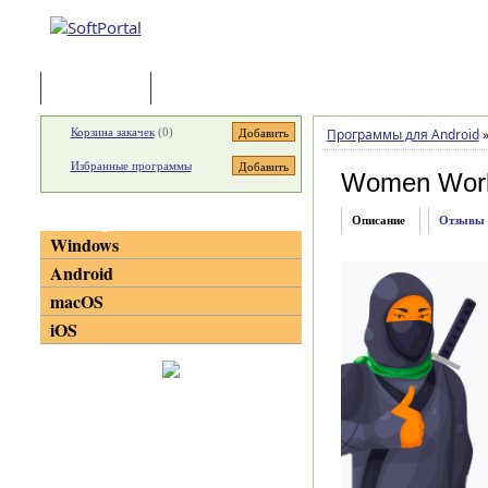
Программы
Статьи
Корзина закачек
(
0
)
Программы для Android
Избранные программы
Women Wor
Категории
Описание
Отзывы
Windows
Android
macOS
iOS