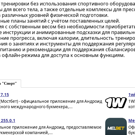
тренировки без использования спортивного оборудова
для всего тела, а также отдельные комплексы для пресса
 различных уровней физической подготовки.
ные планы занятий с учётом поставленных целей.
я с собственным весом без необходимости приобретат
 инструкции и анимированные подсказки для правильн
ние прогресса, включая калории, длительность трениро
ия о занятиях и инструменты для поддержания регуляр
 питанию и рекомендации для поддержания сбалансиров
 офлайн-режима для доступа к основным функциям.
а "Спорт"
 7.15
1wi
 (Мостбет) - официальное приложение для Андроид
1W
ного международного букмекера,...
кот
 255.0.1
Mel
ьное приложение для Андроид, предоставляемое
Оф
кмекерской компанией,...
бук