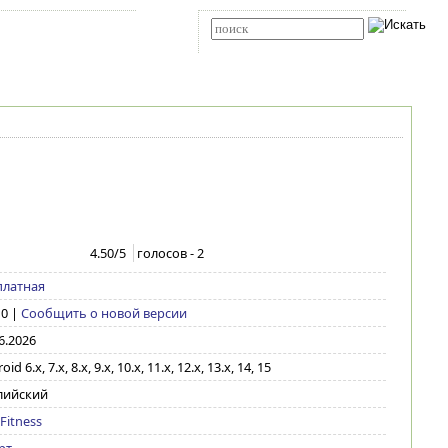
Карта сайта
RSS
Расширенный поиск
4.50
/5
голосов -
2
платная
10
|
Сообщить о новой версии
6.2026
id 6.x, 7.x, 8.x, 9.x, 10.x, 11.x, 12.x, 13.x, 14, 15
лийский
Fitness