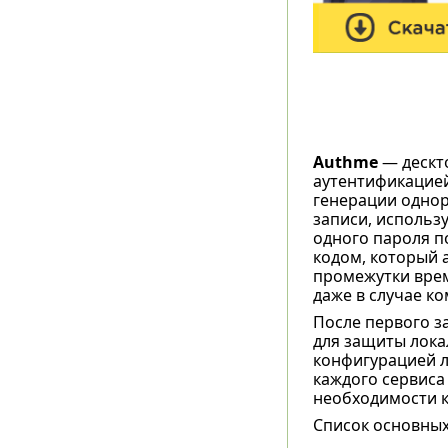
Authme
— дескт
аутентификацией
генерации однор
записи, использ
одного пароля 
кодом, который 
промежутки врем
даже в случае к
После первого з
для защиты лока
конфигурацией л
каждого сервиса
необходимости к
Список основных