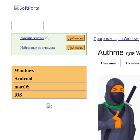
Программы
Статьи
Корзина закачек
(
0
)
Программы для Windows
Избранные программы
Authme
для W
Категории
Описание
Отзывы
Windows
Android
macOS
iOS