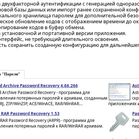
 двухфакторной аутентификации с генерацией одноразо
новой базы данных или импорт ранее сохраненной конф
кального хранилища паролем для дополнительной безо
еское обновление кодов с отображением времени до ок
опирование кодов в буфер обмена.
 установочной и портативной версии приложения.
нтерфейс, не требующий длительного освоения.
ть сохранить созданную конфигурацию для дальнейшег
а "Пароли"
 Archive Password Recovery 4.66.266
Ast
 Archive Password Recovery - программа для
Ast
овления потерянных паролей к архивам, созданным
скр
RJ, ZIP/WinZIP, ACE/WinACE, RAR/WinRAR...
приложениях и
 RAR Password Recovery 1.53
Pas
RAR Password Recovery (ARPR) - программа для
Pas
вления потеряных паролей к RAR/WinRAR архивам.
пар