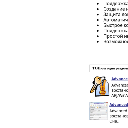
Поддержка
Создание 
Защита ло
Автоматич
Быстрое к
Поддержка
Простой и
Возможнос
ТОП-сегодня раздел
Advanced
Advanced
восстан
ARJ/WinA
Advanced
Advanced 
восстано
Она...