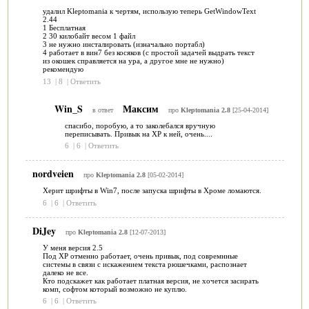
удалил Kleptomania к чертям, использую теперь GetWindowText
2.44
1 Бесплатная
2 30 килобайт весом 1 файл
3 не нужно инсталировать (изначально портабл)
4 работает в вин7 без косяков (с простой задачей выдрать текст
из окошек справляется на ура, а другое мне не нужно)
рекомендую
13
|
8
|
Ответить
Win_S
Максим
в ответ
про
Kleptomania 2.8
[25-04-2014]
спасибо, поробую, а то заколебался вручную
переписывать. Привык на XP к ней, очень....
6
|
6
|
Ответить
nordveien
про
Kleptomania 2.8
[05-02-2014]
Херит шрифты в Win7, после запуска шрифты в Хроме ломаются.
6
|
6
|
Ответить
DiJey
про
Kleptomania 2.8
[12-07-2013]
У меня версия 2.5
Под XP отменно работает, очень привык, под совремнные
системы в связи с искажением текста рюшечками, распознает
далеко не все.
Кто подскажет как работает платная версия, не хочется засирать
комп, софтом который возможно не куплю.
6
|
6
|
Ответить