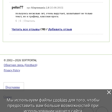
роlus77
про
Kleptomania 2.8
[15-06-2013]
пользуюсь несколько лет, очень выручает, захватывает не только
текст, но и графику, классная прога.
6
|
6
|
Ответить
Читать все отзывы
(18) /
Добавить отзыв
Категории
© 2002—2026 SOFTPORTAL
Обратная связь (Feedback)
Privacy Policy
Программы
Статьи
Мы используем файлы
cookies
для того, чтобы
предоставить вам больше возможностей при
использовании нашего сайта