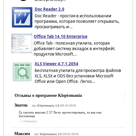
Doc Reader 2.0
Doc Reader - простая в использовании
программа, которая позволяет открывать,
просматривать и...
Office Tab 14.10 Enterprise
Office Tab - полезная утилита, которая
добавляет систему вкладок в интерфейс
продуктов Microsoft...
XLS Viewer 4.7.1.2054
Бесплатная утилита для просмотра файлов
XLS, XLSX и ODS без установки Microsoft
Office или Open Office. Легко...
Отзывы о программе Kleptomania
Знаток
про
Kleptomania 2.8
[09-10-2024]
Гд скачать версию 2.5? Хочу протестировать, та как она
бесплатная
|
|
Ответить
Максим
про
Kleptomania 2.8
[18-02-2014]