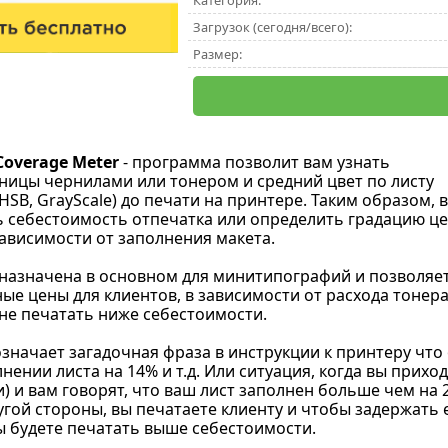
Категория:
Загрузок (сегодня/всего):
Размер:
 Coverage Meter
- программа позволит вам узнать
ницы чернилами или тонером и средний цвет по листу
 HSB, GrayScale) до печати на принтере. Таким образом, 
 себестоимость отпечатка или определить градацию ц
зависимости от заполнения макета.
азначена в основном для минитипографий и позволяе
ые цены для клиентов, в зависимости от расхода тонера
 не печатать ниже себестоимости.
означает загадочная фраза в инструкции к принтеру что
нении листа на 14% и т.д. Или ситуация, когда вы прих
и) и вам говорят, что ваш лист заполнен больше чем на 
угой стороны, вы печатаете клиенту и чтобы задержать ег
вы будете печатать выше себестоимости.