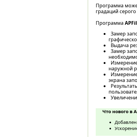
Программа может
градаций серого
Программа
APFil
Замер зап
графическом
Выдача рез
Замер запо
необходимо
Измерение
наружной р
Измерение
экрана зап
Результаты
пользовате
Увеличение
Что нового в A
Добавлена
Ускорени