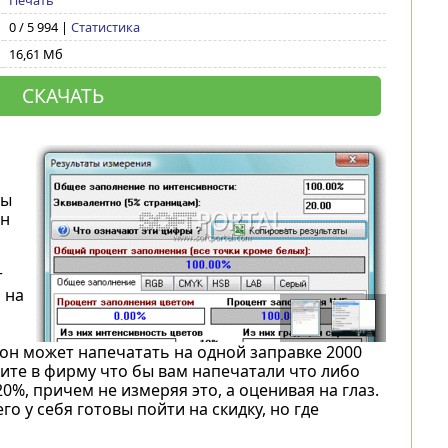
Печать
0 / 5 994 |
Статистика
16,61 Мб
СКАЧАТЬ
вы
ен
т
 на
 он может напечатать на одной заправке 2000
одите в фирму что бы вам напечатали что либо
20%, причем не измеряя это, а оценивая на глаз.
о у себя готовы пойти на скидку, но где