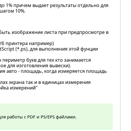
до 1% причем выдает результаты отдельно для
 шагом 10%.
 быть изображение листа при предпросмотре в
ч/б принтера например)
cript (*.ps), для выполнения этой фунции
периметр букв для тех кто занимается
е для изготовления вывески).
я авто - площадь, когда измеряется площадь
ах экрана так и в единицах измерения
ойка измерений"
для работы с PDF и PS/EPS файлами.