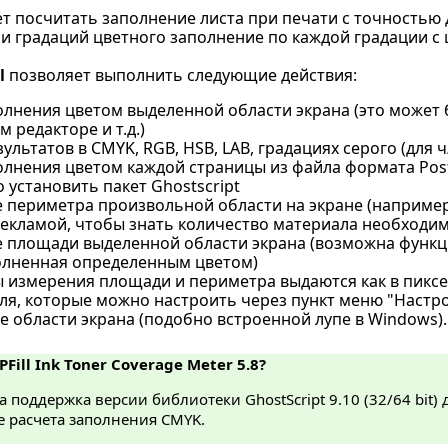
 посчитать заполнение листа при печати с точностью 
 и градаций цветного заполнение по каждой градации с
l
позволяет выполнить следующие действия:
олнения цветом выделенной области экрана (это может
 редакторе и т.д.)
ультатов в CMYK, RGB, HSB, LAB, градациях серого (для 
лнения цветом каждой страницы из файла формата PostS
 установить пакет Ghostscript
 периметра произвольной области на экране (например 
екламой, чтобы знать количество материала необходимо
 площади выделенной области экрана (возможна функци
олненная определенным цветом)
 измерения площади и периметра выдаются как в пиксел
ля, которые можно настроить через пункт меню "Настр
 области экрана (подобно встроенной лупе в Windows).
PFill Ink Toner Coverage Meter 5.8?
 поддержка версии библиотеки GhostScript 9.10 (32/64 bit) 
е расчета заполнения CMYK.