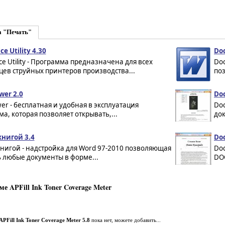
а "Печать"
ce Utility 4.30
Doc
ice Utility - Программа предназначена для всех
Doc
ев струйных принтеров производства...
поз
wer 2.0
Doc
ewer - бесплатная и удобная в эксплуатация
Doc
а, которая позволяет открывать,...
док
книгой 3.4
Doc
нигой - надстройка для Word 97-2010 позволяющая
Doc
 любые документы в форме...
DOC
е APFill Ink Toner Coverage Meter
APFill Ink Toner Coverage Meter 5.8
пока нет, можете добавить...