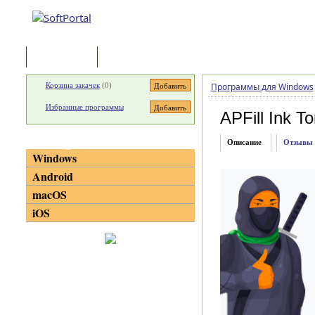
Программы
Статьи
Корзина закачек
(
0
)
Программы для Windows
Избранные программы
APFill Ink T
Категории
Описание
Отзывы
Windows
Android
macOS
iOS