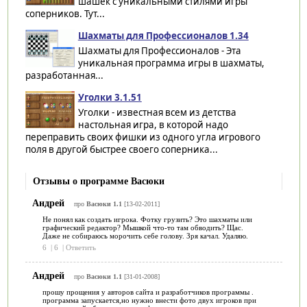
шашек с уникальными стилями игры
соперников. Тут...
Шахматы для Профессионалов 1.34
Шахматы для Профессионалов - Эта
уникальная программа игры в шахматы,
разработанная...
Уголки 3.1.51
Уголки - известная всем из детства
настольная игра, в которой надо
переправить своих фишки из одного угла игрового
поля в другой быстрее своего соперника...
Отзывы о программе Васюки
Андрей
про
Васюки 1.1
[13-02-2011]
Не понял как создать игрока. Фотку грузить? Это шахматы или
графический редактор? Мышкой что-то там обводить? Щас.
Даже не собираюсь морочить себе голову. Зря качал. Удаляю.
6
|
6
|
Ответить
Андрей
про
Васюки 1.1
[31-01-2008]
прошу прощения у авторов сайта и разработчиков программы .
программа запускается,но нужно внести фото двух игроков при