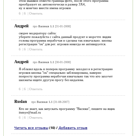
этом мышкой обвести границы фото, после этого программа
преобразует их автомотически в размер 3X4,
ну и конечно внести имена игроков
6
|
6
|
Ответить
Андрей
про
Васюки 1.1
[31-01-2008]
скорее модератору сайта:
уберите пожалуйста с сайта данный продукт и морочте людям
головы программа нерабочая и сделана так изначально. кнопка
регистрации "ок" для рег. игроков никогда не активируется.
6
|
6
|
Ответить
Андрей
про
Васюки 1.1
[30-01-2008]
Я облазил вдоль и поперек программу заходил и в регистрацию
игроков кнопка "ок" специально заблокирована, наверно
попросту программа нерабочая изначально так что кто захочет
шахматы ищите другую прогу без кидалова.
6
|
6
|
Ответить
Ruslan
про
Васюки 1.1
[31-08-2007]
Кто не знает, как запускать программу "Васюки", пишите на ящик
itsmye@mail.ru
6
|
6
|
Ответить
Читать все отзывы
(10) /
Добавить отзыв