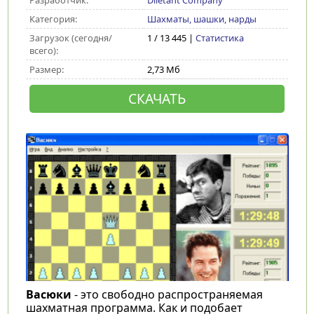
Разработчик:
Diletant Company
Категория:
Шахматы, шашки, нарды
Загрузок (сегодня/
1 / 13 445 |
Статистика
всего):
Размер:
2,73 Мб
СКАЧАТЬ
Васюки
- это свободно распространяемая
шахматная программа. Как и подобает