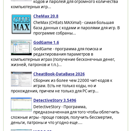
кодов и паролей для огромного количества
компьютерных игр...
CheMax 20.8
CheMax (CHEats MAXimal) - самая большая
база данных с кодами и паролями для игр. В
программе собраны...
GodGame 1.6
GodGame - программа для поиска и
редактирования параметров в
компьютерных играх (получение бесконечных денег,
жизней, патронов и т.п.)...
CheatBook-DataBase 2026
Сборник из более чем 22000 чит-кодов к
играм. Есть не только коды, но и
прохождения, причем не только для PC-игр...
DetectiveStory 3.5496
DetectiveStory - Программа,
предназначенная для того чтобы облегчить
сложные игры - проще говоря, получить бессмертие,
деньги, патроны и что угодно еще....