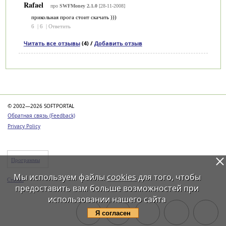
Rafael
про
SWFMoney 2.1.0
[28-11-2008]
прикольная прога стоит скачать )))
6
|
6
|
Ответить
Читать все отзывы
(4) /
Добавить отзыв
Категории
© 2002—2026 SOFTPORTAL
Обратная связь (Feedback)
Privacy Policy
Программы
Мы используем файлы
cookies
для того, чтобы
Статьи
предоставить вам больше возможностей при
использовании нашего сайта