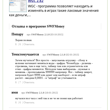
WGC 2.82
WGC - программа позволяет находить и
изменять в играх такие лакомые значения
как деньги,...
Отзывы о программе SWFMoney
Попару
про
SWFMoney 2.1.0
[03-10-2015]
Херня полная.
6
|
6
|
Ответить
Темктомучаается
про
SWFMoney 2.1.0
[02-01-2013]
Зачем мучаться? Все просто - запускаешь игрушку - сбоку в
колонке начинают меняться коды - цыфры. Чтонибудь - делаешь -
стреляешь, там и еще чего, таймер там или ограничитель или
очки - цыфры меняются. Методом тыка выбираешь - нужные и
меняешь - прописываешь 999999 например. Все - таймер замрет,
патронов будет 9999 или денег или наоборот - если штраф
растет - вводиш 0,0001 - и "штраф" не учитывается.
6
|
7
|
Ответить
имя
про
SWFMoney 2.1.0
[18-01-2012]
мучался пол часа с ней так и не че не понял как работает
6
|
6
|
Ответить