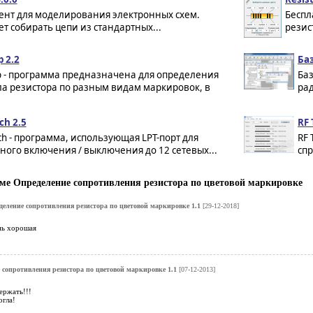
ент для моделирования электронных схем.
Беспл
т собирать цепи из стандартных...
резист
 2.2
Ба
р - программа предназначена для определения
Баз
а резистора по разным видам маркировок, в
ра
ch 2.5
RF 
ch - программа, использующая LPT-порт для
RF 
ого включения / выключения до 12 сетевых...
спр
е Определение сопротивления резистора по цветовой маркировке
еление сопротивления резистора по цветовой маркировке 1.1
[29-12-2018]
нь хорошая
 сопротивления резистора по цветовой маркировке 1.1
[07-12-2013]
ержать!!!
гла!