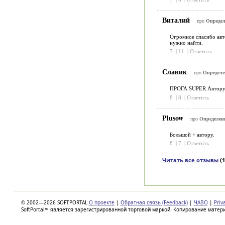
Виталий
про
Определ
Огромное спасибо авто
нужно найти.
7
|
11
|
Ответить
Славик
про
Определе
ПРОГА SUPER Автор
8
|
8
|
Ответить
Plusow
про
Определени
Большой + автору.
8
|
7
|
Ответить
Читать все отзывы
(1
© 2002—2026 SOFTPORTAL
О проекте
|
Обратная связь (Feedback)
|
ЧАВО
|
Priv
SoftPortal™ является зарегистрированной торговой маркой. Копирование матер