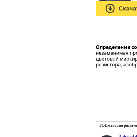
Определение со
незаменимая про
цветовой маркир
резистора, изоб
ТОП-сегодня раздела
Falstad 4