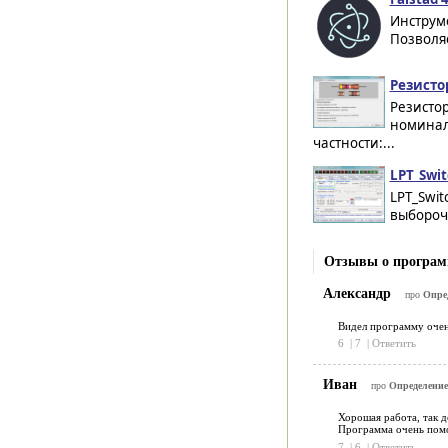
Инструм
Позволяе
Резистор
Резисто
номинал
частности:...
LPT_Swit
LPT_Swit
выборочн
Отзывы о программ
Александр
про
Опред
Видел программу оче
6
|
7
|
Ответить
Иван
про
Определение
Хорошая работа, так д
Программа очень помо
7
|
6
|
Ответить