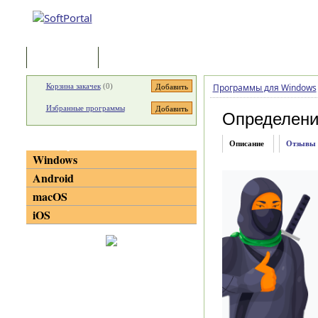
Программы
Статьи
Корзина закачек
(
0
)
Программы для Windows
Избранные программы
Определени
Категории
Описание
Отзывы
Windows
Android
macOS
iOS