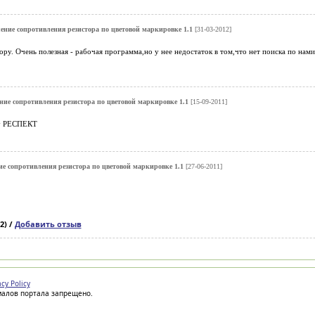
ение сопротивления резистора по цветовой маркировке 1.1
[31-03-2012]
ру. Очень полезная - рабочая программа,но у нее недостаток в том,что нет поиска по нами
ние сопротивления резистора по цветовой маркировке 1.1
[15-09-2011]
у РЕСПЕКТ
е сопротивления резистора по цветовой маркировке 1.1
[27-06-2011]
2) /
Добавить отзыв
acy Policy
иалов портала запрещено.