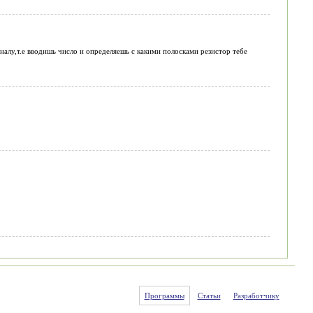
налу,т.е вводишь число и определяешь с какими полосками резистор тебе
Программы
Статьи
Разработчику