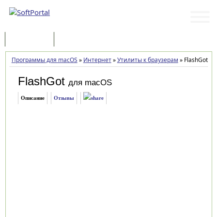
Программы
Статьи
Программы для macOS
»
Интернет
»
Утилиты к браузерам
»
FlashGot 1.5
FlashGot
для macOS
Описание
Отзывы