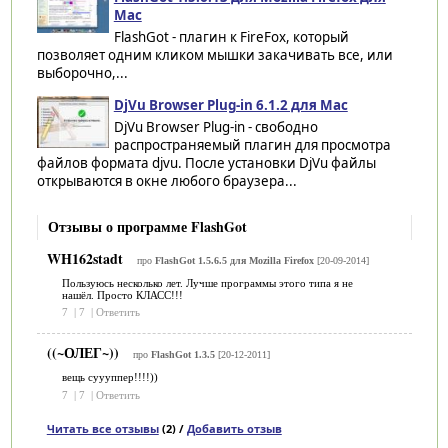
Mac
FlashGot - плагин к FireFox, который
позволяет одним кликом мышки закачивать все, или
выборочно,...
DjVu Browser Plug-in 6.1.2 для Mac
DjVu Browser Plug-in - свободно
распространяемый плагин для просмотра
файлов формата djvu. После установки DjVu файлы
открываются в окне любого браузера...
Отзывы о программе FlashGot
WH162stadt
про
FlashGot 1.5.6.5 для Mozilla Firefox
[20-09-2014]
Пользуюсь несколько лет. Лучше программы этого типа я не
нашёл. Просто КЛАСС!!!
7
|
7
|
Ответить
((~ОЛЕГ~))
про
FlashGot 1.3.5
[20-12-2011]
вещь суууппер!!!!))
7
|
7
|
Ответить
Читать все отзывы
(2) /
Добавить отзыв