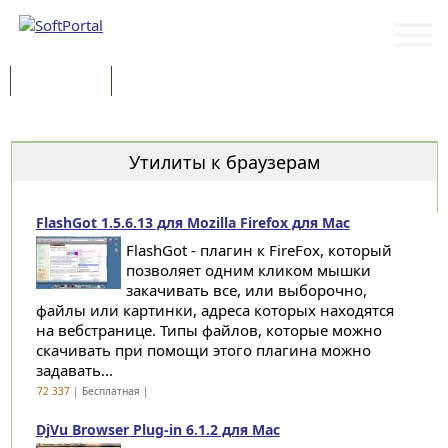
Программы
Статьи
Категории
Утилиты к браузерам
FlashGot 1.5.6.13 для Mozilla Firefox для Mac
FlashGot - плагин к FireFox, который
позволяет одним кликом мышки
закачивать все, или выборочно,
файлы или картинки, адреса которых находятся
на вебстранице. Типы файлов, которые можно
скачивать при помощи этого плагина можно
задавать...
72 337
| Бесплатная |
DjVu Browser Plug-in 6.1.2 для Mac