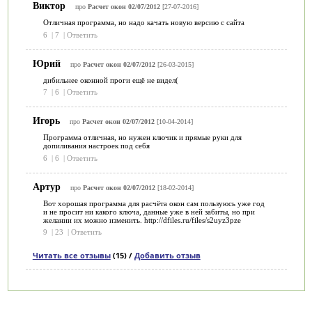
Виктор
про
Расчет окон 02/07/2012
[27-07-2016]
Отличная программа, но надо качать новую версию с сайта
6
|
7
|
Ответить
Юрий
про
Расчет окон 02/07/2012
[26-03-2015]
дибильнее оконной проги ещё не видел(
7
|
6
|
Ответить
Игорь
про
Расчет окон 02/07/2012
[10-04-2014]
Программа отличная, но нужен ключик и прямые руки для
допиливания настроек под себя
6
|
6
|
Ответить
Артур
про
Расчет окон 02/07/2012
[18-02-2014]
Вот хорошая программа для расчёта окон сам пользуюсь уже год
и не просит ни какого ключа, данные уже в ней забиты, но при
желании их можно изменить. http://dfiles.ru/files/s2uyz3pze
9
|
23
|
Ответить
Читать все отзывы
(15) /
Добавить отзыв
Категории