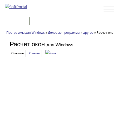
Программы
Статьи
Программы для Windows
»
Деловые программы
»
другое
»
Расчет окон 0
Расчет окон
для Windows
Описание
Отзывы