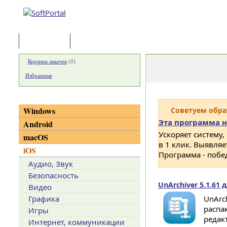
Программы
Статьи
Корзина закачек
(
0
)
Избранные
Категории
Windows
Советуем обр
Эта программа н
Android
Ускоряет систему,
macOS
в 1 клик. Выявля
iOS
Программа - побе
Аудио, Звук
Безопасность
UnArchiver 5.1.61 
Видео
Графика
UnArc
распак
Игры
редакт
Интернет, коммуникации