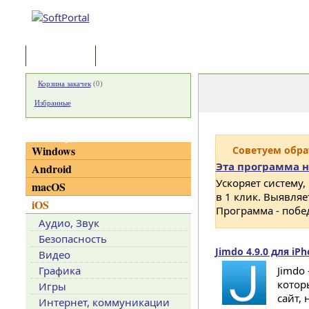
Программы
Статьи
Корзина закачек
(
0
)
Избранные
Категории
Windows
Советуем обр
Эта программа н
Android
Ускоряет систему,
macOS
в 1 клик. Выявля
iOS
Программа - побе
Аудио, Звук
Безопасность
Jimdo 4.9.0 для iPh
Видео
Графика
Jimdo
котор
Игры
сайт, 
Интернет, коммуникации