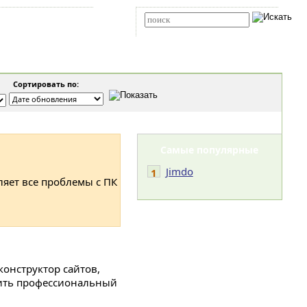
Карта сайта
RSS
Расширенный поиск
Сортировать по:
Самые популярные
Jimdo
1
ляет все проблемы с ПК
онструктор сайтов,
чить профессиональный