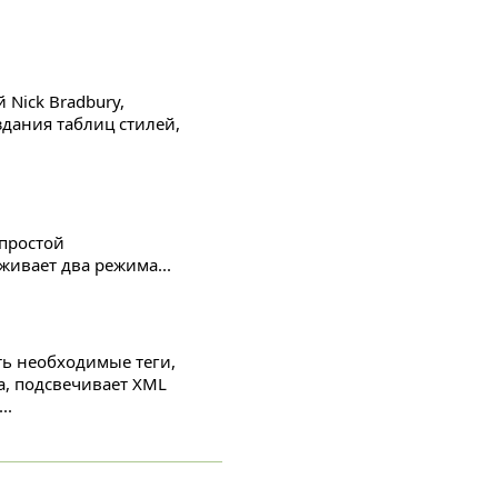
 Nick Bradbury,
здания таблиц стилей,
 простой
ивает два режима...
ть необходимые теги,
а, подсвечивает XML
..