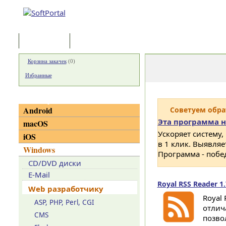
Программы
Статьи
Корзина закачек
(
0
)
Избранные
Категории
Android
Советуем обр
Эта программа н
macOS
Ускоряет систему,
iOS
в 1 клик. Выявля
Windows
Программа - побе
CD/DVD диски
E-Mail
Royal RSS Reader 1
Web разработчику
Royal
ASP, PHP, Perl, CGI
отлич
CMS
позво