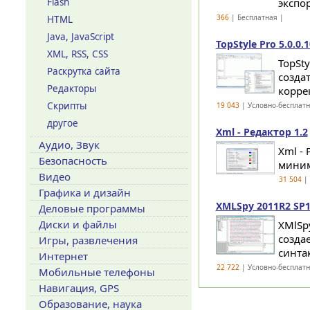
Flash
экспо
366
| Бесплатная |
HTML
Java, JavaScript
TopStyle Pro 5.0.0.1
XML, RSS, CSS
TopSty
Раскрутка сайта
создат
Редакторы
корре
Скрипты
19 043
| Условно-бесплат
другое
Xml - Редактор 1.2
Аудио, Звук
Xml -
Безопасность
миним
Видео
31 504
| 
Графика и дизайн
XMLSpy 2011R2 SP1 
Деловые программы
Диски и файлы
XMlSp
созда
Игры, развлечения
синта
Интернет
22 722
| Условно-бесплат
Мобильные телефоны
Навигация, GPS
Образование, наука