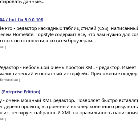
ртировать данные...
04 / hot-fix 5.0.0.108
le Pro - редактор каскадных таблиц стилей (CSS), написанный
елем HomeSite. TopStyle содержит все, что вам нужно для со
ктных по отношению ко всем броузерам...
ная |
 Редактор - небольшой очень простой XML - редактор. Имеет
алистический и понятный интерфейс. Приложение поддерж
Бесплатная |
(Entrprise Edition)
y - очень мощный XML редактор. Позволяет быстро вставля
ет дерево проекта, встроенный вьювер конечного результат
ксис, тестирует набранный XML на правильность написания.
ная |