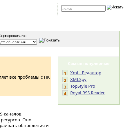
Карта сайта
RSS
Расширенный поиск
ортировать по:
Самые популярные
Xml - Редактор
1
ляет все проблемы с ПК
XMLSpy
2
TopStyle Pro
3
Royal RSS Reader
4
S-каналов,
ресурсов. Оно
траивать обновления и