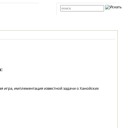
Карта сайта
RSS
Расширенный поиск
:
ая игра, имплементация известной задачи о Ханойских