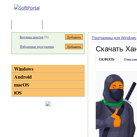
Программы
Статьи
Корзина закачек
(
0
)
Программы для Windows
Избранные программы
Скачать Ха
СКАЧАТЬ
Описани
Категории
Windows
Android
macOS
iOS