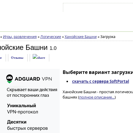
Войти на аккаунт
Зарегистрироваться
»
Игры, развлечения
»
Логические
»
Ханойские Башни
»
Загрузка
нойские Башни
1.0
е
Отзывы
Выберите вариант загрузки
скачать с сервера SoftPortal
Ханойские Башни - простая логическ
башнях (
полное описание...
)