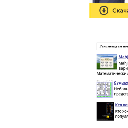
Рекомендуем по
MahJ
MahJ
вари
Математический
Судоку
Неболь
предст
Кто хо
Кто хо
популя