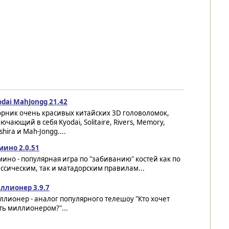
dai MahJongg 21.42
орник очень красивых китайских 3D головоломок,
ючающий в себя Kyodai, Solitaire, Rivers, Memory,
Hashira и Mah-Jongg....
мино 2.0.51
ино - популярная игра по "забиванию" костей как по
ссическим, так и матадорским правилам...
ллионер 3.9.7
лионер - аналог популярного телешоу "Кто хочет
ть миллионером?"...