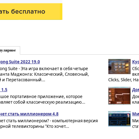
пулярное
ong Suite 2022 19.0
Kyo
ong Suite - Эта игра включает в себя четыре
Сб
анта Маджонга: Классический, Словесный,
вкл
 и Перетасованный...
Clicks, Slider, 
 1.5
До
шое портативное приложение, которое
Дом
авляет собой классическую реализацию...
кла
чет стать миллионером 4.8
Ми
чет стать миллионером? - компьютерная версия
Мил
рной телевикторины "Кто хочет...
ста