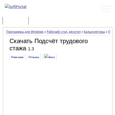
Программы
Статьи
Программы для Windows
»
Рабочий стол, десктоп
»
Калькуляторы
»
Подс
Скачать Подсчёт трудового
стажа
1.3
Описание
Отзывы