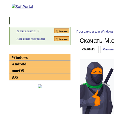
Программы
Статьи
Корзина закачек
(
0
)
Программы для Windows
Избранные программы
Скачать M.e
СКАЧАТЬ
Описани
Категории
Windows
Android
macOS
iOS