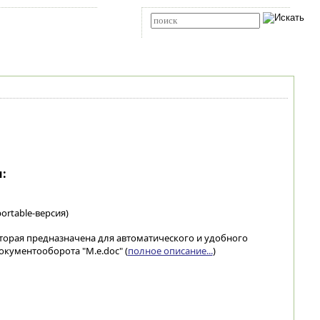
Карта сайта
RSS
Расширенный поиск
:
ortable-версия)
которая предназначена для автоматического и удобного
кументооборота "M.e.doc" (
полное описание...
)