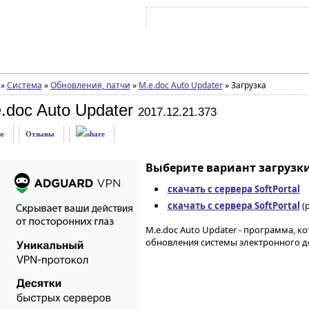
Войти на аккаунт
Зарегистрироваться
»
Система
»
Обновления, патчи
»
M.e.doc Auto Updater
»
Загрузка
.doc Auto Updater
2017.12.21.373
е
Отзывы
Выберите вариант загрузки
скачать с сервера SoftPortal
скачать с сервера SoftPortal
(p
M.e.doc Auto Updater - программа, 
обновления системы электронного до