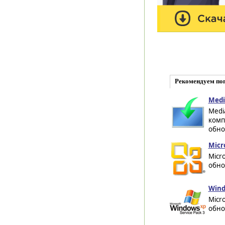
Рекомендуем по
Medi
Medi
комп
обно
Micro
Micro
обно
Wind
Micr
обно