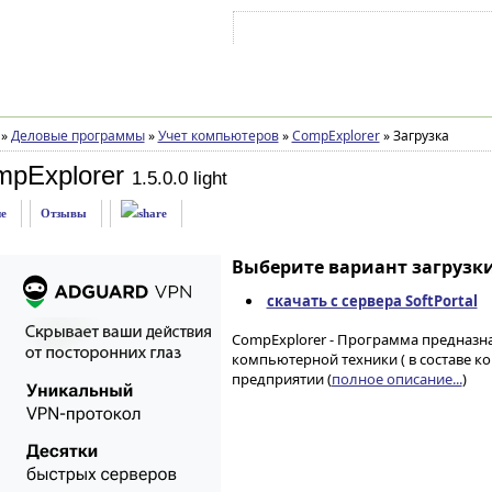
Войти на аккаунт
Зарегистрироваться
»
Деловые программы
»
Учет компьютеров
»
CompExplorer
»
Загрузка
mpExplorer
1.5.0.0 light
е
Отзывы
Выберите вариант загрузки
скачать с сервера SoftPortal
CompExplorer - Программа предназн
компьютерной техники ( в составе к
предприятии (
полное описание...
)