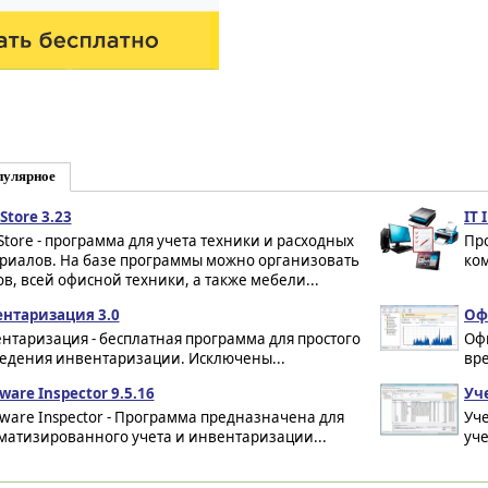
пулярное
Store 3.23
IT 
tStore - программа для учета техники и расходных
Пр
риалов. На базе программы можно организовать
ком
в, всей офисной техники, а также мебели...
нтаризация 3.0
Оф
нтаризация - бесплатная программа для простого
Оф
едения инвентаризации. Исключены...
вр
ware Inspector 9.5.16
Уч
ware Inspector - Программа предназначена для
Уч
матизированного учета и инвентаризации...
уче