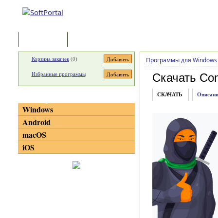
Программы
Статьи
Корзина закачек
(
0
)
Программы для Windows
Избранные программы
Скачать Co
СКАЧАТЬ
Описани
Категории
Windows
Android
macOS
iOS