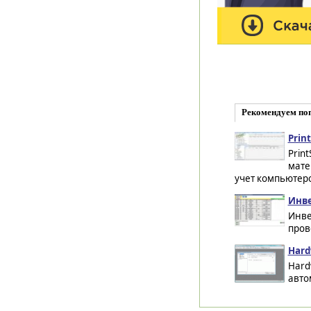
Рекомендуем по
Print
Prin
мате
учет компьютеро
Инве
Инве
пров
Hard
Hard
авто