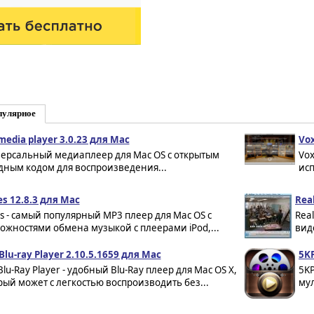
пулярное
media player 3.0.23 для Mac
Vox
ерсальный медиаплеер для Mac OS с открытым
Vox
дным кодом для воспроизведения...
исп
es 12.8.3 для Mac
Rea
es - самый популярный MP3 плеер для Mac OS с
Rea
ожностями обмена музыкой с плеерами iPod,...
вид
Blu-ray Player 2.10.5.1659 для Mac
5KP
lu-Ray Player - удобный Blu-Ray плеер для Mac OS X,
5K
рый может с легкостью воспроизводить без...
му