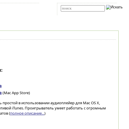
Карта сайта
RSS
Расширенный поиск
:
а
а
(Mac App Store)
ь простой в использовании аудиоплейер для Mac OS X,
тивой iTunes. Проигрыватель умеет работать с огромным
тов (
полное описание...
)