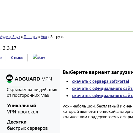
Войти на аккаунт
Зарегистрироваться
Аудио, Звук
»
Плееры
»
Vox
»
Загрузка
x
3.3.17
е
Отзывы
Выберите вариант загрузки
скачать с сервера SoftPortal
скачать с официального сайт
скачать с официального сайт
Vox - небольшой, бесплатный и очен
который является неплохой альтерна
количеством поддерживаемых форма