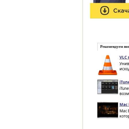
Рекомендуем по
VLC 
Унив
исхо
iTun
iTun
возм
Mac 
Mac B
кото