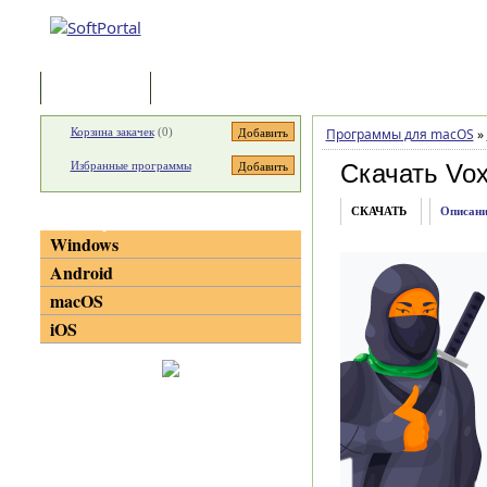
Программы
Статьи
Корзина закачек
(
0
)
Программы для macOS
»
Избранные программы
Скачать Vo
СКАЧАТЬ
Описани
Категории
Windows
Android
macOS
iOS