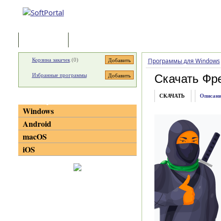
Программы
Статьи
Корзина закачек
(
0
)
Программы для Windows
Избранные программы
Скачать Фре
СКАЧАТЬ
Описани
Категории
Windows
Android
macOS
iOS