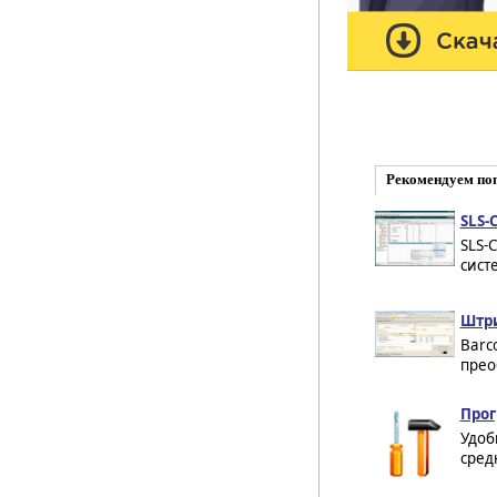
Рекомендуем по
SLS-
SLS-
сист
Штри
Barc
прео
Прог
Удоб
сред