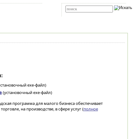
Карта сайта
RSS
Расширенный поиск
:
установочный exe-файл)
а
(установочный exe-файл)
кладская программа для малого бизнеса обеспечивает
орговле, на производстве, в сфере услуг (
полное