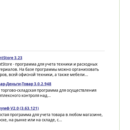
ntStore 3.23
ntStore - программа для учета техники и расходных
териалов. На базе программы можно организовать
ов, всей офисной техники, а также мебели...
ар-Деньги-Товар 3.0.2.948
 торгово-складская программа для осуществления
плексного контроля над...
умф V2.0 (3.63.121)
стая программа для учета товара в любом магазине,
ске, на рынке или на складе, с...