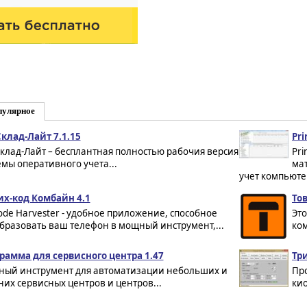
пулярное
Склад-Лайт 7.1.15
Pri
Склад-Лайт – бесплантная полностью рабочия версия
Pri
емы оперативного учета...
ма
учет компьютер
х-код Комбайн 4.1
Тов
ode Harvester - удобное приложение, способное
Это
бразовать ваш телефон в мощный инструмент,...
ком
рамма для сервисного центра 1.47
Три
ный инструмент для автоматизации небольших и
Про
них сервисных центров и центров...
кио