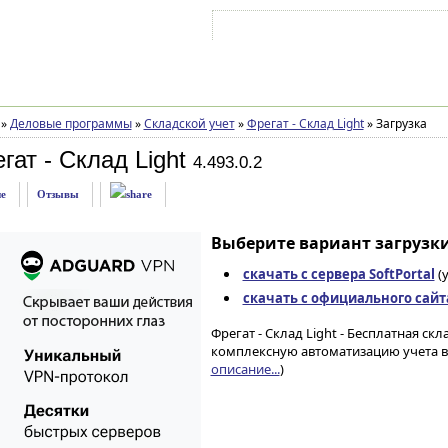
Войти на аккаунт
Зарегистрироваться
»
Деловые программы
»
Складской учет
»
Фрегат - Склад Light
»
Загрузка
гат - Склад Light
4.493.0.2
е
Отзывы
Выберите вариант загрузки
скачать с сервера SoftPortal
(
скачать с официального сайт
Фрегат - Склад Light - Бесплатная с
комплексную автоматизацию учета в т
описание...
)