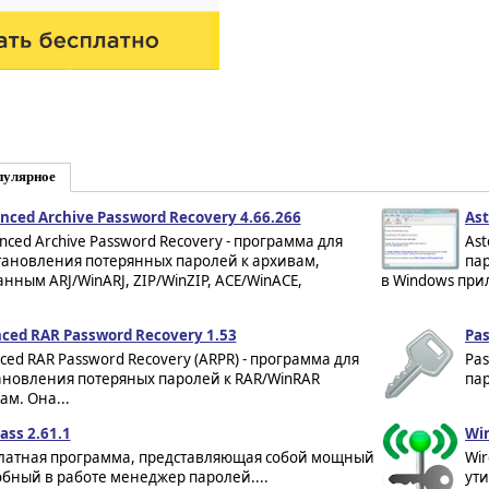
пулярное
nced Archive Password Recovery 4.66.266
Ast
nced Archive Password Recovery - программа для
Ast
тановления потерянных паролей к архивам,
пар
анным ARJ/WinARJ, ZIP/WinZIP, ACE/WinACE,
в Windows при
ced RAR Password Recovery 1.53
Pas
ced RAR Password Recovery (ARPR) - программа для
Pas
ановления потеряных паролей к RAR/WinRAR
пар
ам. Она...
ass 2.61.1
Wir
латная программа, представляющая собой мощный
Wir
обный в работе менеджер паролей....
ути