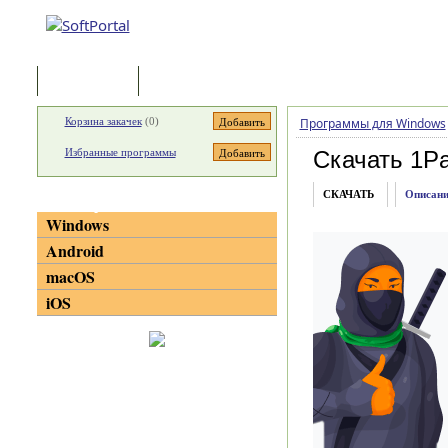
Программы
Статьи
Корзина закачек
(
0
)
Программы для Windows
Избранные программы
Скачать 1P
СКАЧАТЬ
Описани
Категории
Windows
Android
macOS
iOS