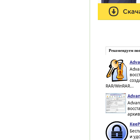
Рекомендуем по
Adva
Adva
восс
созд
RAR/WinRAR...
Advan
Advan
восст
архив
KeeP
Бесп
и уд