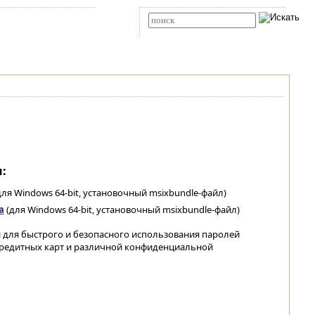
Карта сайта
RSS
Расширенный поиск
:
ля Windows 64-bit, установочный msixbundle-файл)
а
(для Windows 64-bit, установочный msixbundle-файл)
 для быстрого и безопасного использования паролей
 кредитных карт и различной конфиденциальной