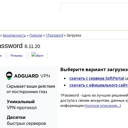
Войти на аккаунт
Зарегистрироваться
»
Безопасность
»
Пароли
»
1Password
»
Загрузка
assword
8.11.20
е
Отзывы
Выберите вариант загрузки
скачать с сервера SoftPortal
(д
скачать с официального сайт
1Password - одно из лучших решений
доступа к своим аккаунтам, данных
информации (
полное описание...
)