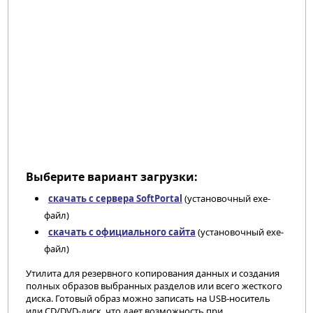
Выберите вариант загрузки:
скачать с сервера SoftPortal
(установочный exe-
файл)
скачать с официального сайта
(установочный exe-
файл)
Утилита для резервного копирования данных и создания
полных образов выбранных разделов или всего жесткого
диска. Готовый образ можно записать на USB-носитель
или CD/DVD-диск, что дает возможность при