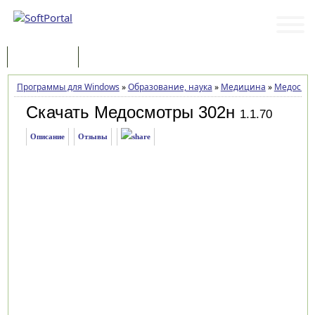
Программы
Статьи
Программы для Windows
»
Образование, наука
»
Медицина
»
Медосмот
Скачать Медосмотры 302н
1.1.70
Описание
Отзывы