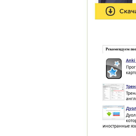
Рекомендуем по
Anki
Прог
карт
Трен
Трен
англ
Дуол
Дуол
кото
иностранные язы