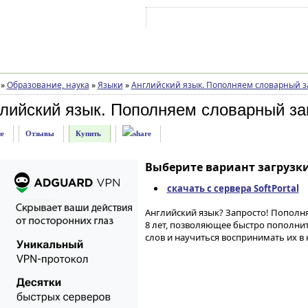
Войти на аккаунт
Зарегистрироваться
»
Образование, наука
»
Языки
»
Английский язык. Пополняем словарный з
глийский язык. Пополняем словарный за
е
Отзывы
Купить
Выберите вариант загрузки
скачать с сервера SoftPortal
Английский язык? Запросто! Пополня
8 лет, позволяющее быстро пополни
слов и научиться воспринимать их в 