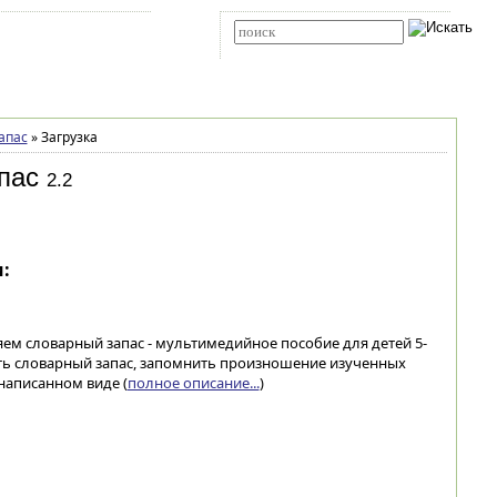
Карта сайта
RSS
Расширенный поиск
апас
»
Загрузка
пас
2.2
:
ем словарный запас - мультимедийное пособие для детей 5-
ть словарный запас, запомнить произношение изученных
написанном виде (
полное описание...
)