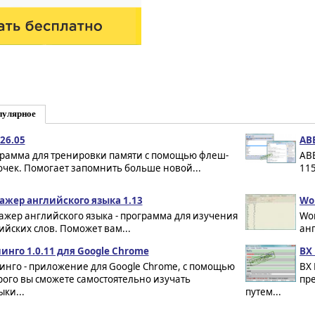
пулярное
 26.05
ABB
рамма для тренировки памяти с помощью флеш-
ABB
очек. Помогает запомнить больше новой...
115
ажер английского языка 1.13
Wor
ажер английского языка - программа для изучения
Wo
ийских слов. Поможет вам...
анг
инго 1.0.11 для Google Chrome
BX 
инго - приложение для Google Chrome, с помощью
BX 
рого вы сможете самостоятельно изучать
пр
ки...
путем...