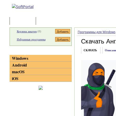
Программы
Статьи
Корзина закачек
(
0
)
Программы для Windows
Избранные программы
Скачать Ан
СКАЧАТЬ
Описани
Категории
Windows
Android
macOS
iOS