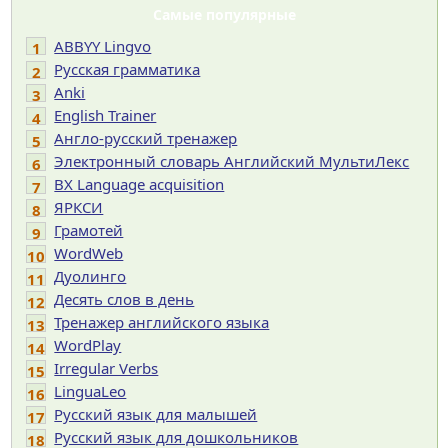
Самые популярные
ABBYY Lingvo
1
Русская грамматика
2
Anki
3
English Trainer
4
Англо-русский тренажер
5
Электронный словарь Английский МультиЛекс
6
BX Language acquisition
7
ЯРКСИ
8
Грамотей
9
WordWeb
10
Дуолинго
11
Десять слов в день
12
Тренажер английского языка
13
WordPlay
14
Irregular Verbs
15
LinguaLeo
16
Русский язык для малышей
17
Русский язык для дошкольников
18