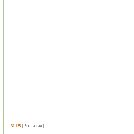
31 135
| Бесплатная |