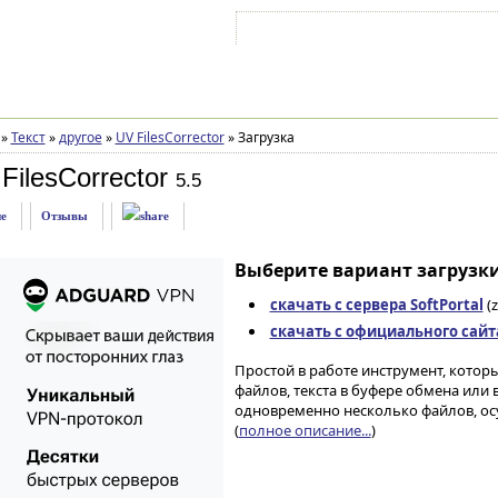
Войти на аккаунт
Зарегистрироваться
»
Текст
»
другое
»
UV FilesCorrector
»
Загрузка
FilesCorrector
5.5
е
Отзывы
Выберите вариант загрузки
скачать с сервера SoftPortal
(z
скачать с официального сайт
Простой в работе инструмент, котор
файлов, текста в буфере обмена или
одновременно несколько файлов, ос
(
полное описание...
)