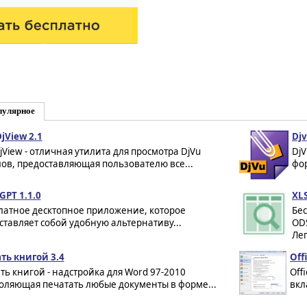
пулярное
jView 2.1
Djv
jView - отличная утилита для просмотра DjVu
DjV
ов, предоставляющая пользователю все...
фор
GPT 1.1.0
XLS
латное десктопное приложение, которое
Бес
ставляет собой удобную альтернативу...
ODS
Лег
ть книгой 3.4
Off
ть книгой - надстройка для Word 97-2010
Off
оляющая печатать любые документы в форме...
вкл