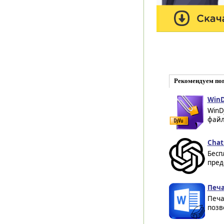
Рекомендуем по
WinD
WinD
файл
Chat
Бесп
пред
Печа
Печа
позв