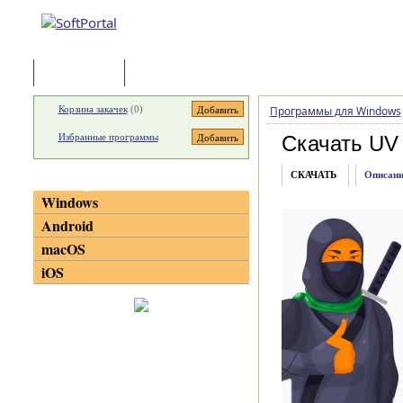
Программы
Статьи
Корзина закачек
(
0
)
Программы для Windows
Избранные программы
Скачать UV 
СКАЧАТЬ
Описани
Категории
Windows
Android
macOS
iOS