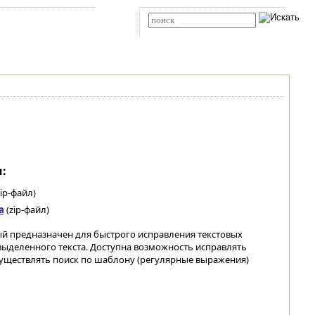
Карта сайта
RSS
Расширенный поиск
:
ip-файл)
а
(zip-файл)
ый предназначен для быстрого исправления текстовых
 выделенного текста. Доступна возможность исправлять
уществлять поиск по шаблону (регулярные выражения)