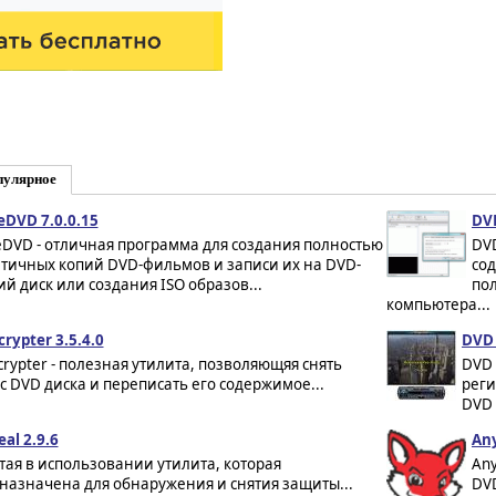
пулярное
eDVD 7.0.0.15
DVD
eDVD - отличная программа для создания полностью
DVD
тичных копий DVD-фильмов и записи их на DVD-
со
ий диск или создания ISO образов...
по
компьютера...
rypter 3.5.4.0
DVD 
rypter - полезная утилита, позволяющяя снять
DVD 
с DVD диска и переписать его содержимое...
реги
DVD 
al 2.9.6
An
тая в использовании утилита, которая
An
назначена для обнаружения и снятия защиты...
DVD