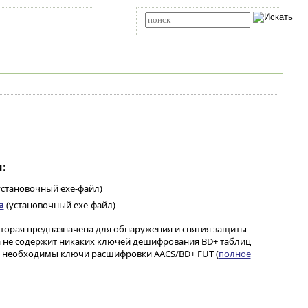
Карта сайта
RSS
Расширенный поиск
:
установочный exe-файл)
а
(установочный exe-файл)
оторая предназначена для обнаружения и снятия защиты
 не содержит никаких ключей дешифрования BD+ таблиц
ты необходимы ключи расшифровки AACS/BD+ FUT (
полное