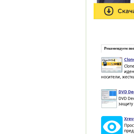
Рекомендуем по
Clon
Clon
иден
носители, жестк
DVD Dec
DVD Dec
защиту 
Xreve
Прос
пред