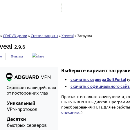
Войти на аккаунт
Зарегистрироваться
»
CD/DVD диски
»
Снятие защиты
»
Xreveal
»
Загрузка
veal
2.9.6
е
Отзывы
Выберите вариант загрузки
скачать с сервера SoftPortal
(
скачать с официального сайт
Простая в использовании утилита, к
CD/DVD/BD/UHD - дисков. Программа
преобразования (FUT). Для ее рабо
описание...
)