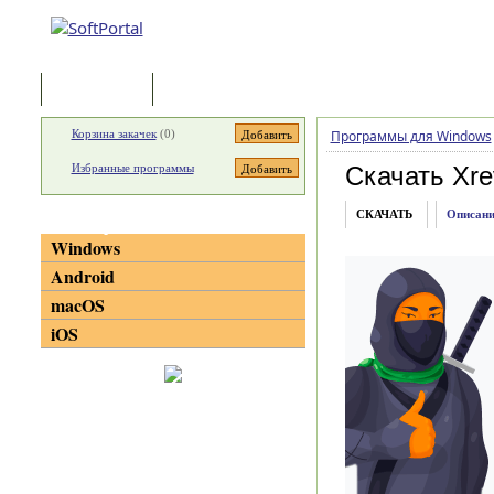
Программы
Статьи
Корзина закачек
(
0
)
Программы для Windows
Избранные программы
Скачать Xre
СКАЧАТЬ
Описани
Категории
Windows
Android
macOS
iOS