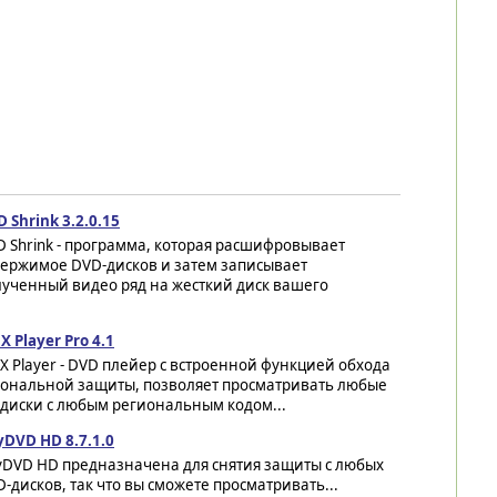
 Shrink 3.2.0.15
 Shrink - программа, которая расшифровывает
держимое DVD-дисков и затем записывает
лученный видео ряд на жесткий диск вашего
X Player Pro 4.1
X Player - DVD плейер с встроенной функцией обхода
ональной защиты, позволяет просматривать любые
диски с любым региональным кодом...
yDVD HD 8.7.1.0
yDVD HD предназначена для снятия защиты с любых
-дисков, так что вы сможете просматривать...